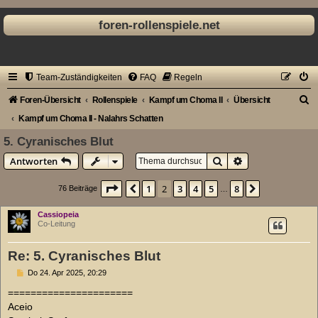
foren-rollenspiele.net
Team-Zuständigkeiten
FAQ
Regeln
S
Foren-Übersicht
Rollenspiele
Kampf um Choma II
Übersicht
u
Kampf um Choma II - Nalahrs Schatten
c
5. Cyranisches Blut
h
Suche
Erweiterte Suche
Antworten
e
Seite
2
von
8
1
2
3
4
5
8
Vorherige
Nächste
76 Beiträge
…
Cassiopeia
Co-Leitung
Re: 5. Cyranisches Blut
B
Do 24. Apr 2025, 20:29
e
i
======================
t
Aceio
r
a