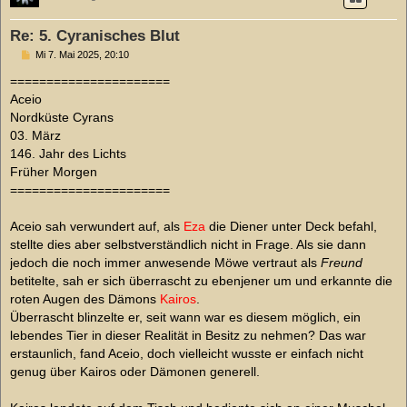
Re: 5. Cyranisches Blut
B
Mi 7. Mai 2025, 20:10
e
i
======================
t
Aceio
r
a
Nordküste Cyrans
g
03. März
146. Jahr des Lichts
Früher Morgen
======================
Aceio sah verwundert auf, als
Eza
die Diener unter Deck befahl,
stellte dies aber selbstverständlich nicht in Frage. Als sie dann
jedoch die noch immer anwesende Möwe vertraut als
Freund
betitelte, sah er sich überrascht zu ebenjener um und erkannte die
roten Augen des Dämons
Kairos
.
Überrascht blinzelte er, seit wann war es diesem möglich, ein
lebendes Tier in dieser Realität in Besitz zu nehmen? Das war
erstaunlich, fand Aceio, doch vielleicht wusste er einfach nicht
genug über Kairos oder Dämonen generell.