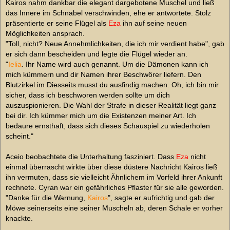
Kairos nahm dankbar die elegant dargebotene Muschel und ließ
das Innere im Schnabel verschwinden, ehe er antwortete. Stolz
präsentierte er seine Flügel als
Eza
ihn auf seine neuen
Möglichkeiten ansprach.
"Toll, nicht? Neue Annehmlichkeiten, die ich mir verdient habe", gab
er sich dann bescheiden und legte die Flügel wieder an.
"
Ielia
. Ihr Name wird auch genannt. Um die Dämonen kann ich
mich kümmern und dir Namen ihrer Beschwörer liefern. Den
Blutzirkel im Diesseits musst du ausfindig machen. Oh, ich bin mir
sicher, dass ich beschworen werden sollte um dich
auszuspionieren. Die Wahl der Strafe in dieser Realität liegt ganz
bei dir. Ich kümmer mich um die Existenzen meiner Art. Ich
bedaure ernsthaft, dass sich dieses Schauspiel zu wiederholen
scheint."
Aceio beobachtete die Unterhaltung fasziniert. Dass
Eza
nicht
einmal überrascht wirkte über diese düstere Nachricht Kairos ließ
ihn vermuten, dass sie vielleicht Ähnlichem im Vorfeld ihrer Ankunft
rechnete. Cyran war ein gefährliches Pflaster für sie alle geworden.
"Danke für die Warnung,
Kairos
", sagte er aufrichtig und gab der
Möwe seinerseits eine seiner Muscheln ab, deren Schale er vorher
knackte.