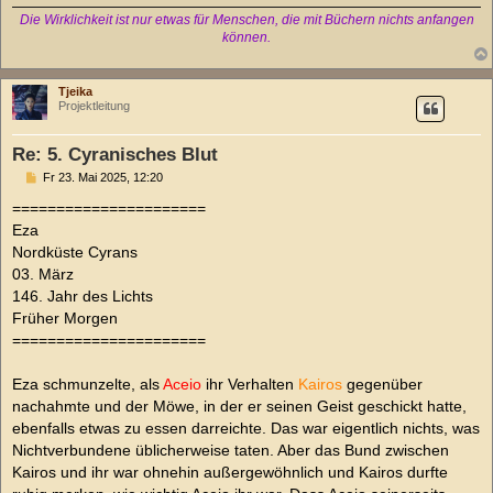
Die Wirklichkeit ist nur etwas für Menschen, die mit Büchern nichts anfangen
können.
Tjeika
Projektleitung
Re: 5. Cyranisches Blut
B
Fr 23. Mai 2025, 12:20
e
i
======================
t
Eza
r
a
Nordküste Cyrans
g
03. März
146. Jahr des Lichts
Früher Morgen
======================
Eza schmunzelte, als
Aceio
ihr Verhalten
Kairos
gegenüber
nachahmte und der Möwe, in der er seinen Geist geschickt hatte,
ebenfalls etwas zu essen darreichte. Das war eigentlich nichts, was
Nichtverbundene üblicherweise taten. Aber das Bund zwischen
Kairos und ihr war ohnehin außergewöhnlich und Kairos durfte