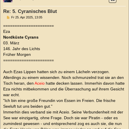
Re: 5. Cyranisches Blut
B
Fr 25. Apr 2025, 13:05
e
i
======================
t
Eza
r
a
Nordküste Cyrans
g
03. März
146. Jahr des Lichts
Früher Morgen
======================
Auch Ezas Lippen hatten sich zu einem Lächeln verzogen.
Allerdings zu einem wissenden. Noch schmunzelnd trat sie an den
Tisch heran, den
Aceio
hatte decken lassen. Immerhin davon hatte
Eza nichts mitbekommen und die Überraschung auf ihrem Gesicht
war echt.
"Ich bin eine große Freundin von Essen im Freien. Die frische
Seeluft tut uns beiden gut."
Immerhin dies verband sie mit Aceio. Seine Verbundenheit mit der
See war einzigartig, ohne Frage. Doch sie war Piratin - oder es
zumindest gewesen - und entsprechend zog es auch sie, die nun