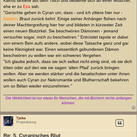
Kairos landete auf dem Tisch und bediente sich an einer Muschel,
ehe er zu
Eza
sah.
"Gerüchte gehen in Cyran um, dass - und ich zitiere hier nur -
Nalahrs
Braut zurück kehrt
. Einige seiner Anhänger flohen nach
deiner Machtergreifung hier her und bildeten in kürzester Zeit
einen neuen Blutzirkel. Sie beschwören Dämonen - jemand
versuchte sogar,
mich
zu beschwören." Entrüstet tapste er dabei
von einem Bein aufs andere, wobei diese Tatsache ganz und gar
keine Kleinigkeit war. Einen wissentlich gebundenen Dämon
beschwören zu wollen war ein schweres Vergehen.
"Ich glaube jedoch, dass sie sich selbst nicht einig sind, ob sie dich
töten oder auf den wie sie sagen 'alten Pfad' zurück bringen
wollen. Aber sie werden stärker und die fanatischsten unter ihnen
wollen auch Cyran zur Nekromantie und Blutherrschaft bekehren
um so Bélan wieder einzunehmen."
Die Wirklichkeit ist nur etwas für Menschen, die mit Büchern nichts anfangen
können.
Tjeika
Projektleitung
Re: 5. Cyranisches Blut