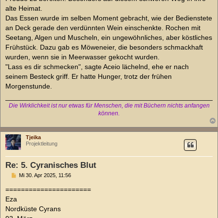
alte Heimat.
Das Essen wurde im selben Moment gebracht, wie der Bedienstete
an Deck gerade den verdünnten Wein einschenkte. Rochen mit
Seetang, Algen und Muscheln, ein ungewöhnliches, aber köstliches
Frühstück. Dazu gab es Möweneier, die besonders schmackhaft
wurden, wenn sie in Meerwasser gekocht wurden.
"Lass es dir schmecken", sagte Aceio lächelnd, ehe er nach
seinem Besteck griff. Er hatte Hunger, trotz der frühen
Morgenstunde.
Die Wirklichkeit ist nur etwas für Menschen, die mit Büchern nichts anfangen
können.
Tjeika
Projektleitung
Re: 5. Cyranisches Blut
B
Mi 30. Apr 2025, 11:56
e
i
======================
t
Eza
r
a
Nordküste Cyrans
g