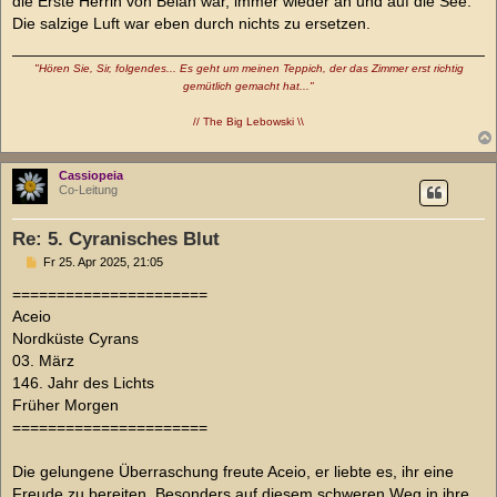
die Erste Herrin von Bélan war, immer wieder an und auf die See.
Die salzige Luft war eben durch nichts zu ersetzen.
"Hören Sie, Sir, folgendes... Es geht um meinen Teppich, der das Zimmer erst richtig
gemütlich gemacht hat..."
// The Big Lebowski \\
Cassiopeia
Co-Leitung
Re: 5. Cyranisches Blut
B
Fr 25. Apr 2025, 21:05
e
i
======================
t
Aceio
r
a
Nordküste Cyrans
g
03. März
146. Jahr des Lichts
Früher Morgen
======================
Die gelungene Überraschung freute Aceio, er liebte es, ihr eine
Freude zu bereiten. Besonders auf diesem schweren Weg in ihre