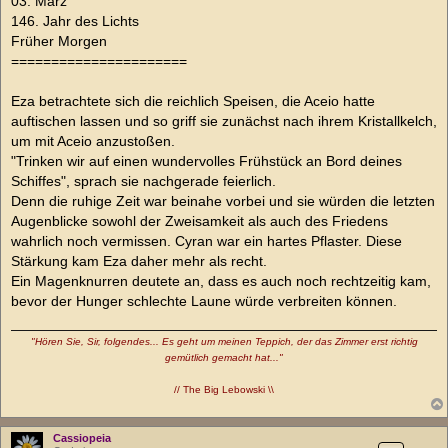
03. März
146. Jahr des Lichts
Früher Morgen
======================
Eza betrachtete sich die reichlich Speisen, die Aceio hatte
auftischen lassen und so griff sie zunächst nach ihrem Kristallkelch,
um mit Aceio anzustoßen.
"Trinken wir auf einen wundervolles Frühstück an Bord deines
Schiffes", sprach sie nachgerade feierlich.
Denn die ruhige Zeit war beinahe vorbei und sie würden die letzten
Augenblicke sowohl der Zweisamkeit als auch des Friedens
wahrlich noch vermissen. Cyran war ein hartes Pflaster. Diese
Stärkung kam Eza daher mehr als recht.
Ein Magenknurren deutete an, dass es auch noch rechtzeitig kam,
bevor der Hunger schlechte Laune würde verbreiten können.
"Hören Sie, Sir, folgendes... Es geht um meinen Teppich, der das Zimmer erst richtig
gemütlich gemacht hat..."
// The Big Lebowski \\
Cassiopeia