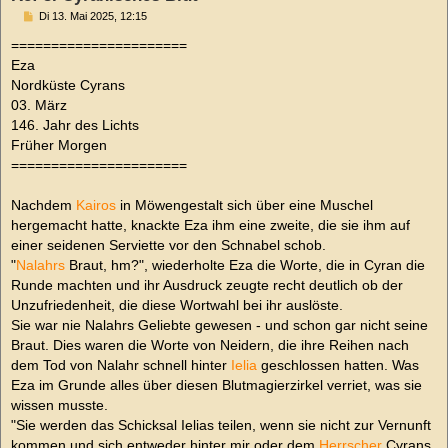
B
Di 13. Mai 2025, 12:15
e
i
======================
t
Eza
r
a
Nordküste Cyrans
g
03. März
146. Jahr des Lichts
Früher Morgen
======================
Nachdem
Kairos
in Möwengestalt sich über eine Muschel
hergemacht hatte, knackte Eza ihm eine zweite, die sie ihm auf
einer seidenen Serviette vor den Schnabel schob.
"
Nalahrs
Braut, hm?", wiederholte Eza die Worte, die in Cyran die
Runde machten und ihr Ausdruck zeugte recht deutlich ob der
Unzufriedenheit, die diese Wortwahl bei ihr auslöste.
Sie war nie Nalahrs Geliebte gewesen - und schon gar nicht seine
Braut. Dies waren die Worte von Neidern, die ihre Reihen nach
dem Tod von Nalahr schnell hinter
Ielia
geschlossen hatten. Was
Eza im Grunde alles über diesen Blutmagierzirkel verriet, was sie
wissen musste.
"Sie werden das Schicksal Ielias teilen, wenn sie nicht zur Vernunft
kommen und sich entweder hinter mir oder dem
Herrscher
Cyrans