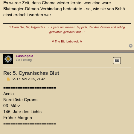
Es wurde Zeit, dass Choma wieder lernte, was eine ware
Blutmagier-Dämon-Verbindung bedeutete - so, wie sie von Brihá
einst erdacht worden war.
"Hören Sie, Sir, folgendes... Es geht um meinen Teppich, der das Zimmer erst richtig
gemütlich gemacht hat..."
// The Big Lebowski \\
Cassiopeia
Co-Leitung
Re: 5. Cyranisches Blut
B
Sa 17. Mai 2025, 21:42
e
i
======================
t
Aceio
r
a
Nordküste Cyrans
g
03. März
146. Jahr des Lichts
Früher Morgen
======================