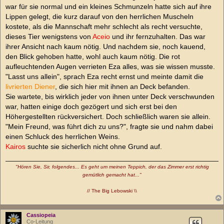
war für sie normal und ein kleines Schmunzeln hatte sich auf ihre
Lippen gelegt, die kurz darauf von den herrlichen Muscheln
kostete, als die Mannschaft mehr schlecht als recht versuchte,
dieses Tier wenigstens von
Aceio
und ihr fernzuhalten. Das war
ihrer Ansicht nach kaum nötig. Und nachdem sie, noch kauend,
den Blick gehoben hatte, wohl auch kaum nötig. Die rot
aufleuchtenden Augen verrieten Eza alles, was sie wissen musste.
"Lasst uns allein", sprach Eza recht ernst und meinte damit die
livrierten Diener
, die sich hier mit ihnen an Deck befanden.
Sie wartete, bis wirklich jeder von ihnen unter Deck verschwunden
war, hatten einige doch gezögert und sich erst bei den
Höhergestellten rückversichert. Doch schließlich waren sie allein.
"Mein Freund, was führt dich zu uns?", fragte sie und nahm dabei
einen Schluck des herrlichen Weins.
Kairos
suchte sie sicherlich nicht ohne Grund auf.
"Hören Sie, Sir, folgendes... Es geht um meinen Teppich, der das Zimmer erst richtig
gemütlich gemacht hat..."
// The Big Lebowski \\
Cassiopeia
Co-Leitung