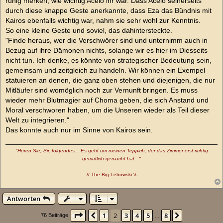
ruhig merken, wie wichtig Aceio ihr war. Dass Aceio seinerseits
durch diese knappe Geste anerkannte, dass Eza das Bündnis mit
Kairos ebenfalls wichtig war, nahm sie sehr wohl zur Kenntnis.
So eine kleine Geste und soviel, das dahintersteckte.
"Finde heraus, wer die Verschwörer sind und unternimm auch in
Bezug auf ihre Dämonen nichts, solange wir es hier im Diesseits
nicht tun. Ich denke, es könnte von strategischer Bedeutung sein,
gemeinsam und zeitgleich zu handeln. Wir können ein Exempel
statuieren an denen, die ganz oben stehen und diejenigen, die nur
Mitläufer sind womöglich noch zur Vernunft bringen. Es muss
wieder mehr Blutmagier auf Choma geben, die sich Anstand und
Moral verschworen haben, um die Unseren wieder als Teil dieser
Welt zu integrieren."
Das konnte auch nur im Sinne von Kairos sein.
"Hören Sie, Sir, folgendes... Es geht um meinen Teppich, der das Zimmer erst richtig
gemütlich gemacht hat..."
// The Big Lebowski \\
Antworten
Seite
2
von
8
1
2
3
4
5
8
Vorherige
Nächste
76 Beiträge
…