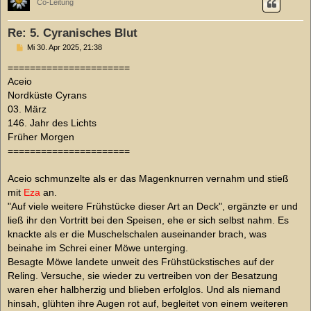
Co-Leitung
Re: 5. Cyranisches Blut
B
Mi 30. Apr 2025, 21:38
e
i
======================
t
Aceio
r
a
Nordküste Cyrans
g
03. März
146. Jahr des Lichts
Früher Morgen
======================
Aceio schmunzelte als er das Magenknurren vernahm und stieß
mit
Eza
an.
"Auf viele weitere Frühstücke dieser Art an Deck", ergänzte er und
ließ ihr den Vortritt bei den Speisen, ehe er sich selbst nahm. Es
knackte als er die Muschelschalen auseinander brach, was
beinahe im Schrei einer Möwe unterging.
Besagte Möwe landete unweit des Frühstückstisches auf der
Reling. Versuche, sie wieder zu vertreiben von der Besatzung
waren eher halbherzig und blieben erfolglos. Und als niemand
hinsah, glühten ihre Augen rot auf, begleitet von einem weiteren