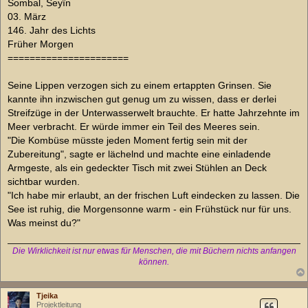
Sombal, Seyîn
g
03. März
146. Jahr des Lichts
Früher Morgen
======================
Seine Lippen verzogen sich zu einem ertappten Grinsen. Sie
kannte ihn inzwischen gut genug um zu wissen, dass er derlei
Streifzüge in der Unterwasserwelt brauchte. Er hatte Jahrzehnte im
Meer verbracht. Er würde immer ein Teil des Meeres sein.
"Die Kombüse müsste jeden Moment fertig sein mit der
Zubereitung", sagte er lächelnd und machte eine einladende
Armgeste, als ein gedeckter Tisch mit zwei Stühlen an Deck
sichtbar wurden.
"Ich habe mir erlaubt, an der frischen Luft eindecken zu lassen. Die
See ist ruhig, die Morgensonne warm - ein Frühstück nur für uns.
Was meinst du?"
Die Wirklichkeit ist nur etwas für Menschen, die mit Büchern nichts anfangen
können.
Tjeika
Projektleitung