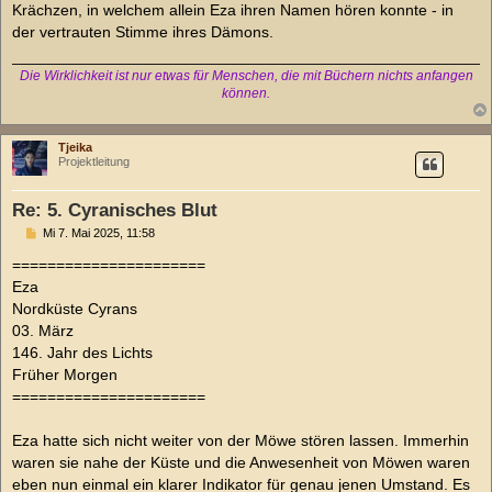
Krächzen, in welchem allein Eza ihren Namen hören konnte - in
der vertrauten Stimme ihres Dämons.
Die Wirklichkeit ist nur etwas für Menschen, die mit Büchern nichts anfangen
können.
Tjeika
Projektleitung
Re: 5. Cyranisches Blut
B
Mi 7. Mai 2025, 11:58
e
i
======================
t
Eza
r
a
Nordküste Cyrans
g
03. März
146. Jahr des Lichts
Früher Morgen
======================
Eza hatte sich nicht weiter von der Möwe stören lassen. Immerhin
waren sie nahe der Küste und die Anwesenheit von Möwen waren
eben nun einmal ein klarer Indikator für genau jenen Umstand. Es