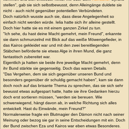
stellen", gab sie sich selbstbewusst, denn Alleingänge duldete sie
nicht - auch nicht gegenüber potentiellen Verbündeten.
Doch natürlich wusste auch sie, dass diese Angelegenheit so
einfach nicht werden würde. Ielia hatte sich ihr alleine gestellt.
Doch hier hatte sie es mit einem ganzen Zirkel zu tun.
"Ich sehe, du hast deine Macht gemehrt, mein Freund", erkannte
sie dann schmunzelnd mit Blick auf das weiße Möwengefieder, in
das Kairos gekleidet war und mit den zwei bereitliegenden
Stäbchen beförderte sie etwas Alge in ihren Mund, die ganz
fantastisch zubereitet war.
Eigentlich ja hatten sie beide ihre jeweilige Macht gemehrt, denn
ihr Bund stärkte sie gegenseitig. Doch das waren Details.
"Das Vergehen, dem sie sich gegenüber unseren Bund und
besonders gegenüber dir schuldig gemacht haben", kam sie dann
doch noch auf das brisante Thema zu sprechen, das sie sich sehr
bewusst etwas aufgespart hatte, hatte sie ihre Gedanken hierzu
doch erst sortieren müssen, "werden sie bereuen. Wie
schwerwiegend, hängt davon ab, in welche Richtung sich alles
entwickelt. Hast du Einwände, mein Freund?"
Normalerweise fragte ein Blutmagier den Dämon nicht nach seiner
Meinung oder bezog sie gar in seine Entscheidungen mit ein. Doch
der Bund zwischen Eza und Kairos war eben etwas Besonderes.