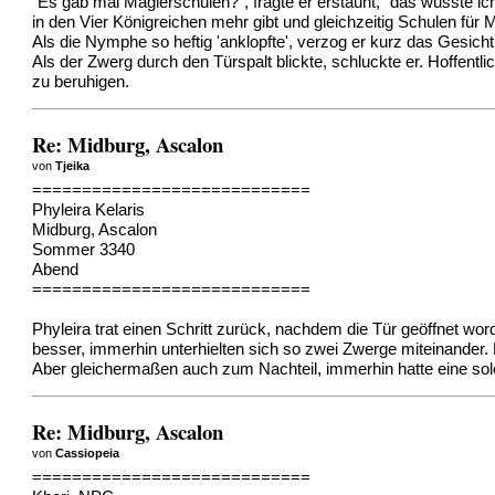
"Es gab mal Magierschulen?", fragte er erstaunt, "das wusste ic
in den Vier Königreichen mehr gibt und gleichzeitig Schulen für 
Als die Nymphe so heftig 'anklopfte', verzog er kurz das Gesicht
Als der Zwerg durch den Türspalt blickte, schluckte er. Hoffentl
zu beruhigen.
Re: Midburg, Ascalon
von
Tjeika
============================
Phyleira Kelaris
Midburg, Ascalon
Sommer 3340
Abend
============================
Phyleira trat einen Schritt zurück, nachdem die Tür geöffnet w
besser, immerhin unterhielten sich so zwei Zwerge miteinander.
Aber gleichermaßen auch zum Nachteil, immerhin hatte eine solch
Re: Midburg, Ascalon
von
Cassiopeia
============================