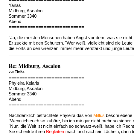
============================
Yanas
Midburg, Ascalon
Sommer 3340
Abend
============================
"Ja, die meisten Menschen haben Angst vor dem, was sie nicht 
Er zuckte mit den Schultern. "Wer weiß, vielleicht sind die Le
die Forts an den Grenzen immer mehr verstärkt und junge Leute 
Re: Midburg, Ascalon
von
Tjeika
============================
Phyleira Kelaris
Midburg, Ascalon
Sommer 3340
Abend
============================
Nachdenklich betrachtete Phyleira das von
Millus
beschriebene 
"Wenn ich euch so zuhöre, bin ich mir gar nicht mehr so sicher, 
"Nun, die Welt ist nicht einfach so schwarz-weiß, habe ich Rech
Sie schenkte ihren
Begleitern
nach und nach ein Lächeln, dann tr