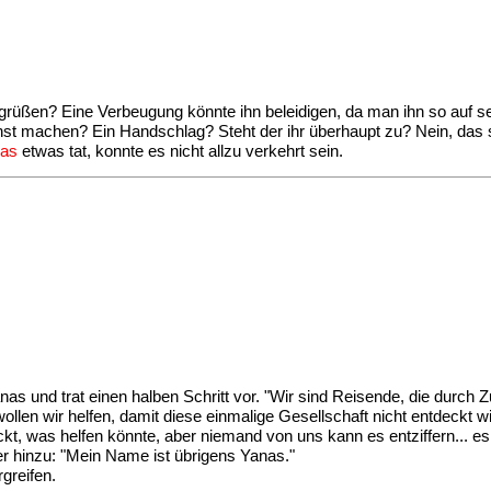
rüßen? Eine Verbeugung könnte ihn beleidigen, da man ihn so auf s
sonst machen? Ein Handschlag? Steht der ihr überhaupt zu? Nein, das
as
etwas tat, konnte es nicht allzu verkehrt sein.
nas und trat einen halben Schritt vor. "Wir sind Reisende, die durch 
ollen wir helfen, damit diese einmalige Gesellschaft nicht entdeckt 
ckt, was helfen könnte, aber niemand von uns kann es entziffern... es
er hinzu: "Mein Name ist übrigens Yanas."
rgreifen.