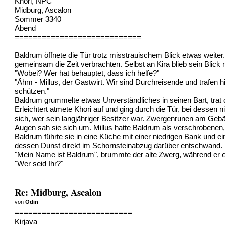
Khori, NPC
Midburg, Ascalon
Sommer 3340
Abend
============================
Baldrum öffnete die Tür trotz misstrauischem Blick etwas weiter
gemeinsam die Zeit verbrachten. Selbst an Kira blieb sein Blick
"Wobei? Wer hat behauptet, dass ich helfe?"
"Ähm - Millus, der Gastwirt. Wir sind Durchreisende und trafen 
schützen."
Baldrum grummelte etwas Unverständliches in seinen Bart, trat
Erleichtert atmete Khori auf und ging durch die Tür, bei dessen
sich, wer sein langjähriger Besitzer war. Zwergenrunen am Geb
Augen sah sie sich um. Millus hatte Baldrum als verschrobenen,
Baldrum führte sie in eine Küche mit einer niedrigen Bank und e
dessen Dunst direkt im Schornsteinabzug darüber entschwand.
"Mein Name ist Baldrum", brummte der alte Zwerg, während er e
"Wer seid Ihr?"
Re: Midburg, Ascalon
von
Odin
==========================
Kirjava