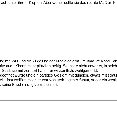
h nach unter ihrem Klopfen. Aber woher sollte sie das rechte Maß an
ng mit Wut und die Zügelung der Magie gelernt", mutmaßte Khori, "ab
pfte auch Khoris Herz plötzlich heftig. Sie hatte nicht erwartet, in s
Stadt sie mit zerstört hatte - unwissentlich, wohlgemerkt.
 geöffnet wurde und ein bärtiges Gesicht mit dunklen, etwas misstra
its fast weißes Haar, er war von gedrungener Statur, sogar ein wenig 
 es seine Erscheinung vermuten ließ.