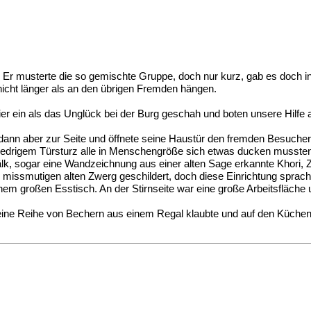
. Er musterte die so gemischte Gruppe, doch nur kurz, gab es doch in
 nicht länger als an den übrigen Fremden hängen.
hier ein als das Unglück bei der Burg geschah und boten unsere Hilfe
 dann aber zur Seite und öffnete seine Haustür den fremden Besucher
 niedrigem Türsturz alle in Menschengröße sich etwas ducken mussten.
älk, sogar eine Wandzeichnung aus einer alten Sage erkannte Khori,
 missmutigen alten Zwerg geschildert, doch diese Einrichtung sprach
inem großen Esstisch. An der Stirnseite war eine große Arbeitsfläch
ine Reihe von Bechern aus einem Regal klaubte und auf den Küchenti