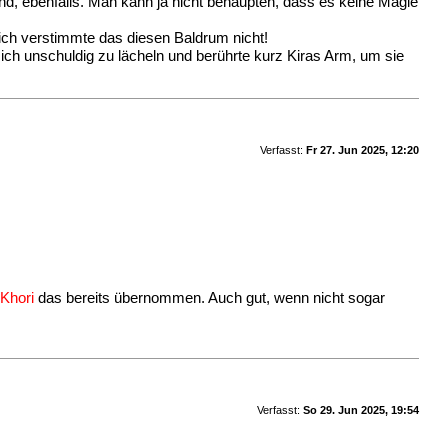
ind, ebenfalls. Man kann ja nicht behaupten, dass es keine Magie
tlich verstimmte das diesen Baldrum nicht!
 sich unschuldig zu lächeln und berührte kurz Kiras Arm, um sie
Verfasst:
Fr 27. Jun 2025, 12:20
e
Khori
das bereits übernommen. Auch gut, wenn nicht sogar
Verfasst:
So 29. Jun 2025, 19:54