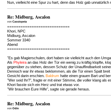
Nun, vielleicht eine Spur zu hart, denn das Holz gab unnatürlic
Re: Midburg, Ascalon
von
Cassiopeia
============================
Khori, NPC
Midburg, Ascalon
Sommer 3340
Abend
============================
"Es gab Magierschulen, dort haben sie vielleicht auch den Umga
Als
Phyleira
an das Holz der Tür ein wenig zu kräftig klopfte, klo
gegenüber zu stehen, dessen Schutz der Unauffindbarkeit seiner 
Dennoch war ihr etwas beklommen, als die Tür einen Spalt breit
Gesicht darin erschien.
Baldrum
hatte einen grauen Bart und bere
"Wer seid Ihr?", fragte er mit einer Stimme, die voller klang als
Khori fasste sich ein Herz und trat etwas vor.
"Wir brauchen Eure Hilfe", sagte sie gerade heraus.
Re: Midburg, Ascalon
von
Odin