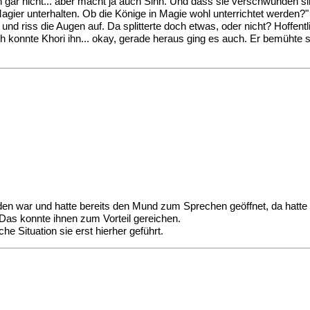
h gar nicht... aber macht ja auch Sinn. Und dass sie verschwunden s
Magier unterhalten. Ob die Könige in Magie wohl unterrichtet werden?"
 und riss die Augen auf. Da splitterte doch etwas, oder nicht? Hoffen
ich konnte Khori ihn... okay, gerade heraus ging es auch. Er bemühte
orden war und hatte bereits den Mund zum Sprechen geöffnet, da hatt
 Das konnte ihnen zum Vorteil gereichen.
e Situation sie erst hierher geführt.