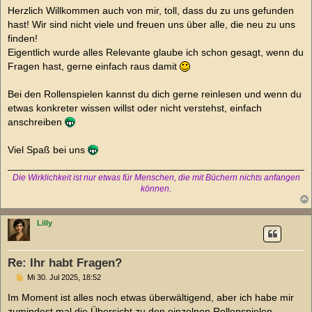
i
Herzlich Willkommen auch von mir, toll, dass du zu uns gefunden
t
hast! Wir sind nicht viele und freuen uns über alle, die neu zu uns
r
a
finden!
g
Eigentlich wurde alles Relevante glaube ich schon gesagt, wenn du
Fragen hast, gerne einfach raus damit
Bei den Rollenspielen kannst du dich gerne reinlesen und wenn du
etwas konkreter wissen willst oder nicht verstehst, einfach
anschreiben
Viel Spaß bei uns
Die Wirklichkeit ist nur etwas für Menschen, die mit Büchern nichts anfangen
können.
Lilly
Re: Ihr habt Fragen?
B
Mi 30. Jul 2025, 18:52
e
i
Im Moment ist alles noch etwas überwältigend, aber ich habe mir
t
zumindest mal die Übersicht zu den einzelnen Rollenspielen