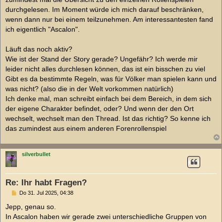
r
a
durchgelesen. Im Moment würde ich mich darauf beschränken,
g
wenn dann nur bei einem teilzunehmen. Am interessantesten fand
ich eigentlich "Ascalon".
Läuft das noch aktiv?
Wie ist der Stand der Story gerade? Ungefähr? Ich werde mir
leider nicht alles durchlesen können, das ist ein bisschen zu viel
Gibt es da bestimmte Regeln, was für Völker man spielen kann und
was nicht? (also die in der Welt vorkommen natürlich)
Ich denke mal, man schreibt einfach bei dem Bereich, in dem sich
der eigene Charakter befindet, oder? Und wenn der den Ort
wechselt, wechselt man den Thread. Ist das richtig? So kenne ich
das zumindest aus einem anderen Forenrollenspiel
silverbullet
Re: Ihr habt Fragen?
B
Do 31. Jul 2025, 04:38
e
i
Jepp, genau so.
t
In Ascalon haben wir gerade zwei unterschiedliche Gruppen von
r