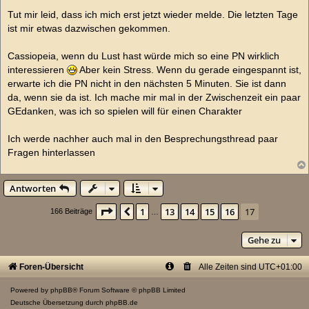
e
i
Tut mir leid, dass ich mich erst jetzt wieder melde. Die letzten Tage
t
ist mir etwas dazwischen gekommen.
r
a
g
Cassiopeia, wenn du Lust hast würde mich so eine PN wirklich
interessieren
Aber kein Stress. Wenn du gerade eingespannt ist,
erwarte ich die PN nicht in den nächsten 5 Minuten. Sie ist dann
da, wenn sie da ist. Ich mache mir mal in der Zwischenzeit ein paar
GEdanken, was ich so spielen will für einen Charakter
Ich werde nachher auch mal in den Besprechungsthread paar
Fragen hinterlassen
Antworten
Seite
17
von
17
1
13
14
15
16
17
Vorherige
166 Beiträge
…
Gehe zu
Foren-Übersicht
Alle Zeiten sind
UTC+01:00
Powered by
phpBB
® Forum Software © phpBB Limited
Deutsche Übersetzung durch
phpBB.de