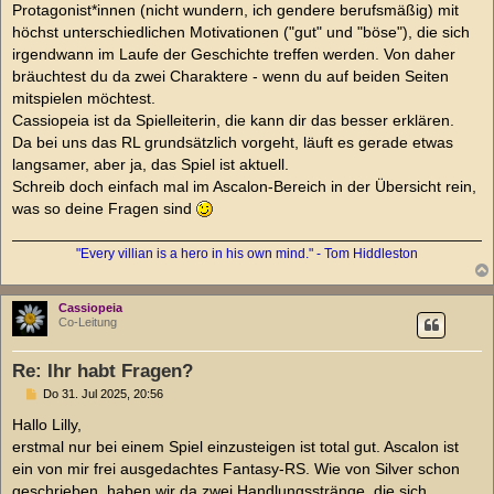
a
Protagonist*innen (nicht wundern, ich gendere berufsmäßig) mit
g
höchst unterschiedlichen Motivationen ("gut" und "böse"), die sich
irgendwann im Laufe der Geschichte treffen werden. Von daher
bräuchtest du da zwei Charaktere - wenn du auf beiden Seiten
mitspielen möchtest.
Cassiopeia ist da Spielleiterin, die kann dir das besser erklären.
Da bei uns das RL grundsätzlich vorgeht, läuft es gerade etwas
langsamer, aber ja, das Spiel ist aktuell.
Schreib doch einfach mal im Ascalon-Bereich in der Übersicht rein,
was so deine Fragen sind
"Every villian is a hero in his own mind." - Tom Hiddleston
Cassiopeia
Co-Leitung
Re: Ihr habt Fragen?
B
Do 31. Jul 2025, 20:56
e
i
Hallo Lilly,
t
erstmal nur bei einem Spiel einzusteigen ist total gut. Ascalon ist
r
a
ein von mir frei ausgedachtes Fantasy-RS. Wie von Silver schon
g
geschrieben, haben wir da zwei Handlungsstränge, die sich