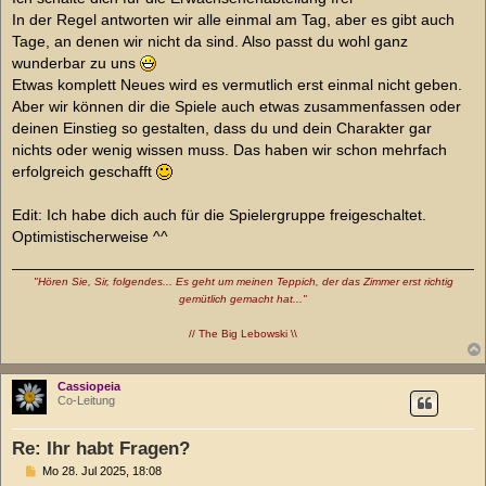
In der Regel antworten wir alle einmal am Tag, aber es gibt auch
Tage, an denen wir nicht da sind. Also passt du wohl ganz
wunderbar zu uns
Etwas komplett Neues wird es vermutlich erst einmal nicht geben.
Aber wir können dir die Spiele auch etwas zusammenfassen oder
deinen Einstieg so gestalten, dass du und dein Charakter gar
nichts oder wenig wissen muss. Das haben wir schon mehrfach
erfolgreich geschafft
Edit: Ich habe dich auch für die Spielergruppe freigeschaltet.
Optimistischerweise ^^
"Hören Sie, Sir, folgendes... Es geht um meinen Teppich, der das Zimmer erst richtig
gemütlich gemacht hat..."
// The Big Lebowski \\
Cassiopeia
Co-Leitung
Re: Ihr habt Fragen?
B
Mo 28. Jul 2025, 18:08
e