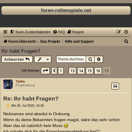
foren-rollenspiele.net
Team-Zuständigkeiten
FAQ
Regeln
S
Foren-Übersicht
Das Projekt
Hilfe und Support
u
Ihr habt Fragen?
c
Suche
Erweiterte Suche
Antworten
h
Seite
17
von
17
1
13
14
15
16
17
Vorherige
166 Beiträge
…
e
Tjeika
Projektleitung
Re: Ihr habt Fragen?
B
Mo 28. Jul 2025, 16:30
e
i
Nicknames sind absolut in Ordnung.
t
Wenn du deine Bekannten fragen magst, wäre das sehr schön.
r
a
Aber das ist natürlich kein Muss
g
Ich schalte dich für die Erwachsenenabteilung frei^^