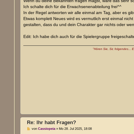
Wenn du deine Bekannten fragen magst, wäre das sehr sch
r
a
Ich schalte dich für die Erwachsenenabteilung frei^^
g
In der Regel antworten wir alle einmal am Tag, aber es gi
Etwas komplett Neues wird es vermutlich erst einmal nich
gestalten, dass du und dein Charakter gar nichts oder we
Edit: Ich habe dich auch für die Spielergruppe freigeschalt
"Hören Sie, Sir, folgendes...
Re: Ihr habt Fragen?
B
von
Cassiopeia
»
Mo 28. Jul 2025, 18:08
e