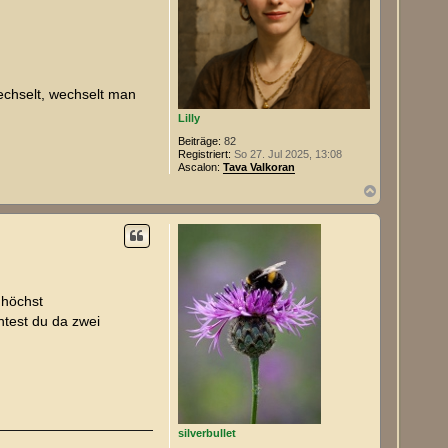
echselt, wechselt man
Lilly
Beiträge:
82
Registriert:
So 27. Jul 2025, 13:08
Ascalon:
Tava Valkoran
N
a
c
h
o
b
e
n
 höchst
htest du da zwei
silverbullet