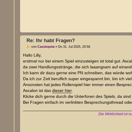
Re: Ihr habt Fragen?
B
von
Cassiopeia
»
Do 31. Jul 2025, 20:56
e
i
Hallo Lilly,
t
erstmal nur bei einem Spiel einzusteigen ist total gut. As
r
a
da zwei Handlungsstränge, die sich laaangsam auf einan
g
Ich kann dir dazu gerne eine PN schreiben, das würde wo
Da ich zur Zeit beruflich super eingespannt bin, bin ich vie
Ansonsten hat jedes Rollenspiel hier immer einen Besprec
Ascalon ist das
dieser hier
.
Klicke dich gerne durch die Unterforen des Spiels, da sind
Bei Fragen einfach im verlinkten Besprechungsthread ode
Die Wirklichkeit ist