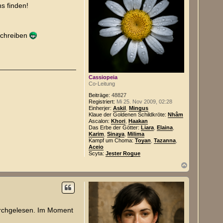
e
ns finden!
t
n
e
n
v
o
nschreiben
n
T
j
e
i
k
a
Cassiopeia
Co-Leitung
Beiträge:
48827
Registriert:
Mi 25. Nov 2009, 02:28
Einherjer:
Askil
,
Mingus
Klaue der Goldenen Schildkröte:
Nhâm
Ascalon:
Khori
,
Haakan
Das Erbe der Götter:
Liara
,
Elaina
,
Karim
,
Sinaya
,
Milima
Kampf um Choma:
Toyan
,
Tazanna
,
Aceio
Scyta:
Jester Rogue
N
a
c
h
o
b
e
durchgelesen. Im Moment
n