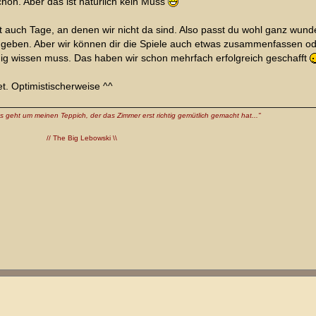
ön. Aber das ist natürlich kein Muss
bt auch Tage, an denen wir nicht da sind. Also passt du wohl ganz wun
t geben. Aber wir können dir die Spiele auch etwas zusammenfassen od
nig wissen muss. Das haben wir schon mehrfach erfolgreich geschafft
et. Optimistischerweise ^^
 Es geht um meinen Teppich, der das Zimmer erst richtig gemütlich gemacht hat..."
// The Big Lebowski \\