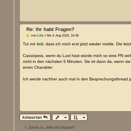
Re: Ihr habt Fragen?
B
von
Lilly
»
Mo 4. Aug 2025, 16:46
e
i
Tut mir leid, dass ich mich erst jetzt wieder melde. Die l
t
r
a
Cassiopeia, wenn du Lust hast würde mich so eine PN wirk
g
nicht in den nächsten 5 Minuten. Sie ist dann da, wenn sie
einen Charakter
Ich werde nachher auch mal in den Besprechungsthread p
Antworten
Zurück zu „Hilfe und Support“