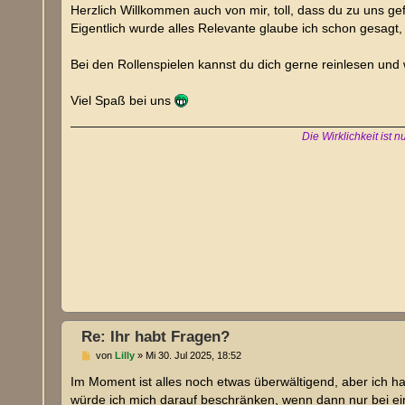
i
Herzlich Willkommen auch von mir, toll, dass du zu uns gef
t
Eigentlich wurde alles Relevante glaube ich schon gesagt
r
a
g
Bei den Rollenspielen kannst du dich gerne reinlesen und 
Viel Spaß bei uns
Die Wirklichkeit ist
Re: Ihr habt Fragen?
B
von
Lilly
»
Mi 30. Jul 2025, 18:52
e
i
Im Moment ist alles noch etwas überwältigend, aber ich 
t
würde ich mich darauf beschränken, wenn dann nur bei ein
r