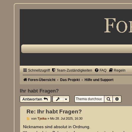
Schnellzugriff
Team-Zuständigkeiten
FAQ
Regeln
Foren-Übersicht
Das Projekt
Hilfe und Support
Ihr habt Fragen?
Suche
Erweit
Antworten
Re: Ihr habt Fragen?
B
von
Tjeika
»
Mo 28. Jul 2025, 16:30
e
i
Nicknames sind absolut in Ordnung.
t