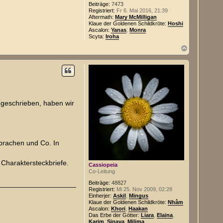
Beiträge:
7473
Registriert:
Fr 6. Mai 2016, 21:39
Aftermath:
Mary McMilligan
Klaue der Goldenen Schildkröte:
Hoshi
Ascalon:
Yanas
;
Monra
Scyta:
Iroha
N
a
c
h
o
b
e
n
n geschrieben, haben wir
sprachen und Co. In
 Charaktersteckbriefe.
Cassiopeia
Co-Leitung
Beiträge:
48827
Registriert:
Mi 25. Nov 2009, 02:28
Einherjer:
Askil
,
Mingus
Klaue der Goldenen Schildkröte:
Nhâm
Ascalon:
Khori
,
Haakan
Das Erbe der Götter:
Liara
,
Elaina
,
Karim
,
Sinaya
,
Milima