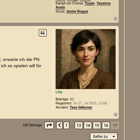
Kampf um Choma:
Toyan
,
Tazanna
,
Aceio
Scyta:
Jester Rogue
N
a
c
h
o
b
e
n
, erwarte ich die PN
ch so spielen will für
Lilly
Beiträge:
82
Registriert:
So 27. Jul 2025, 13:08
Ascalon:
Tava Valkoran
N
a
c
Seite
17
von
17
1
13
14
15
16
17
Vorherige
166 Beiträge
…
h
o
Gehe zu
b