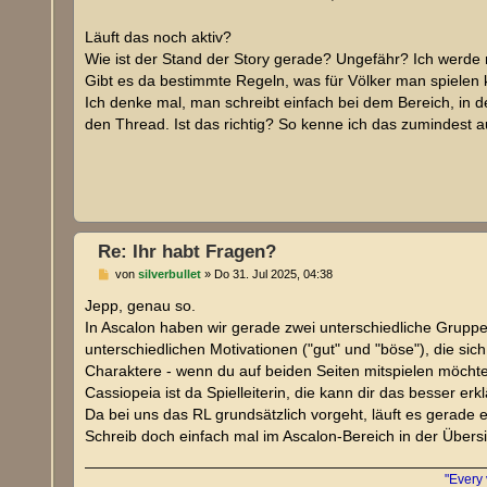
a
g
Läuft das noch aktiv?
Wie ist der Stand der Story gerade? Ungefähr? Ich werde mi
Gibt es da bestimmte Regeln, was für Völker man spielen 
Ich denke mal, man schreibt einfach bei dem Bereich, in 
den Thread. Ist das richtig? So kenne ich das zumindest 
Re: Ihr habt Fragen?
B
von
silverbullet
»
Do 31. Jul 2025, 04:38
e
i
Jepp, genau so.
t
In Ascalon haben wir gerade zwei unterschiedliche Gruppe
r
a
unterschiedlichen Motivationen ("gut" und "böse"), die si
g
Charaktere - wenn du auf beiden Seiten mitspielen möchte
Cassiopeia ist da Spielleiterin, die kann dir das besser erk
Da bei uns das RL grundsätzlich vorgeht, läuft es gerade et
Schreib doch einfach mal im Ascalon-Bereich in der Übers
"Every 