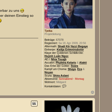
derbar zu uns
er deinen Einstieg so
Tjeika
Projektleitung
Beiträge:
67078
Registriert:
Sa 18. Apr 2009, 20:56
Aftermath:
Shadi Ké-Yazzi Begaye
Einherjer:
Keðja Grimnirsdottir
Klaue der Goldenen Schildkröte:
Huỳnh Luân Ngọc
AE.I:
Nhia Tsuajb
Ascalon:
Phyleira Kelaris
&
Alakti
Das Erbe der Götter:
Svara
Kampf um Choma:
Shaya
,
Eza
&
Noyan
Scyta:
Shira Aslani
Abwesend:
Sonnabend - Montag
Wohnort:
Midgard
K
Kontaktdaten:
o
n
N
t
a
a
c
k
h
t
o
d
b
a