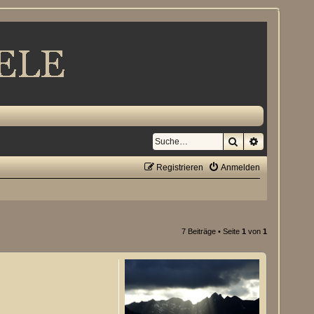
Suche
Erweiterte S
Registrieren
Anmelden
7 Beiträge • Seite
1
von
1