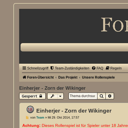
Schnellzugriff
Team-Zuständigkeiten
FAQ
Regeln
Foren-Übersicht
Das Projekt
Unsere Rollenspiele
Einherjer - Zorn der Wikinger
Suche
Erweiter
Gesperrt
Einherjer - Zorn der Wikinger
B
von
Team
»
Mi 29. Okt 2014, 17:57
e
i
Achtung:
Dieses Rollenspiel ist für Spieler unter 18 Jahre