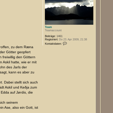
b
e
n
Team
Teamaccount
Beiträge:
1461
Registriert:
Do 23. Apr 2009, 21:38
K
Kontaktdaten:
o
troffen, zu dem Ræna
n
der Götter geopfert
t
a
 freiwillig den Göttern
k
 Askil hatte, wie er mit
t
d
ohn des Jarls der
a
 sagt, kann es aber zu
t
e
n
 Dabei stellt sich auch
v
o
lädt Askil und Keðja zum
n
T
Edda auf Jørdis, die
e
a
m
sich seinem
n Ase, also ein Gott, ist