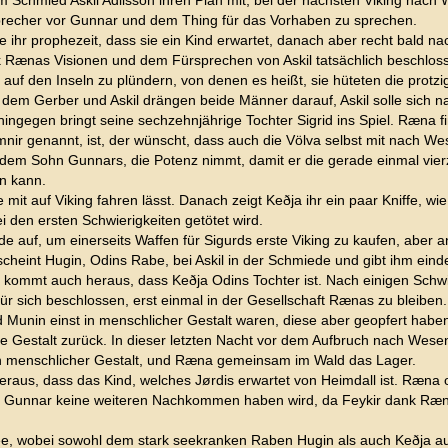
em Schmied Askil Adilsson ihren Plan mit, bei der nächsten Viking nach 
sprecher vor Gunnar und dem Thing für das Vorhaben zu sprechen.
e ihr prophezeit, dass sie ein Kind erwartet, danach aber recht bald n
Rænas Visionen und dem Fürsprechen von Askil tatsächlich beschloss
auf den Inseln zu plündern, von denen es heißt, sie hüteten die protzi
 dem Gerber und Askil drängen beide Männer darauf, Askil solle sich 
 hingegen bringt seine sechzehnjährige Tochter Sigrid ins Spiel. Ræna f
ir genannt, ist, der wünscht, dass auch die Völva selbst mit nach Wes
 dem Sohn Gunnars, die Potenz nimmt, damit er die gerade einmal vier
en kann.
 auf Viking fahren lässt. Danach zeigt Keðja ihr ein paar Kniffe, wie 
i den ersten Schwierigkeiten getötet wird.
e auf, um einerseits Waffen für Sigurds erste Viking zu kaufen, aber a
scheint Hugin, Odins Rabe, bei Askil in der Schmiede und gibt ihm eind
i kommt auch heraus, dass Keðja Odins Tochter ist. Nach einigen Schw
für sich beschlossen, erst einmal in der Gesellschaft Rænas zu bleiben.
d Munin einst in menschlicher Gestalt waren, diese aber geopfert habe
e Gestalt zurück. In dieser letzten Nacht vor dem Aufbruch nach Wesen
n in menschlicher Gestalt, und Ræna gemeinsam im Wald das Lager.
eraus, dass das Kind, welches Jørdis erwartet von Heimdall ist. Ræna 
dass Gunnar keine weiteren Nachkommen haben wird, da Feykir dank Ræ
e, wobei sowohl dem stark seekranken Raben Hugin als auch Keðja auffä