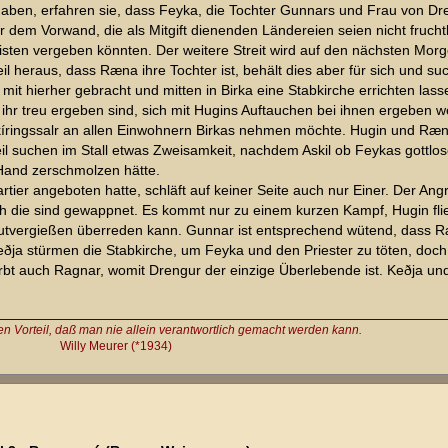
n, erfahren sie, dass Feyka, die Tochter Gunnars und Frau von Dren
ter dem Vorwand, die als Mitgift dienenden Ländereien seien nicht frucht
isten vergeben könnten. Der weitere Streit wird auf den nächsten Morge
eil heraus, dass Ræna ihre Tochter ist, behält dies aber für sich und s
it hierher gebracht und mitten in Birka eine Stabkirche errichten las
e ihr treu ergeben sind, sich mit Hugins Auftauchen bei ihnen ergeben 
Skíringssalr an allen Einwohnern Birkas nehmen möchte. Hugin und Ræn
weil suchen im Stall etwas Zweisamkeit, nachdem Askil ob Feykas gott
Hand zerschmolzen hätte.
 angeboten hatte, schläft auf keiner Seite auch nur Einer. Der Angri
h die sind gewappnet. Es kommt nur zu einem kurzen Kampf, Hugin fli
lutvergießen überreden kann. Gunnar ist entsprechend wütend, dass 
d Keðja stürmen die Stabkirche, um Feyka und den Priester zu töten, do
rbt auch Ragnar, womit Drengur der einzige Überlebende ist. Keðja und
 Vorteil, daß man nie allein verantwortlich gemacht werden kann.
Willy Meurer (*1934)