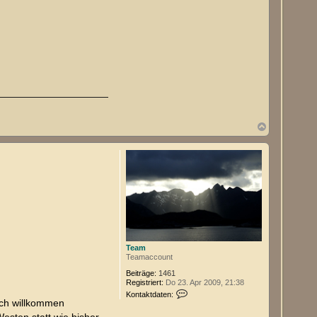
N
a
c
h
o
b
e
n
Team
Teamaccount
Beiträge:
1461
Registriert:
Do 23. Apr 2009, 21:38
K
Kontaktdaten:
o
ich willkommen
n