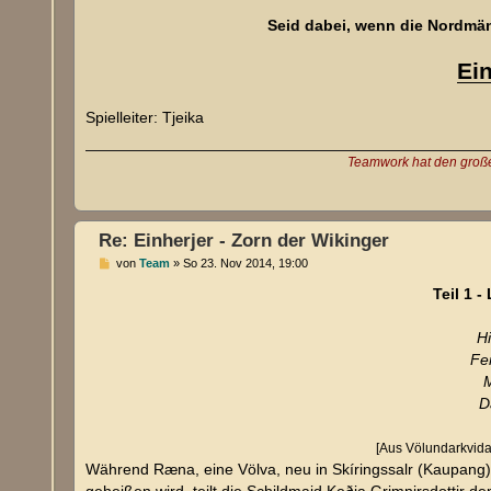
Seid dabei, wenn die Nordmän
Ein
Spielleiter: Tjeika
Teamwork hat den großen
Re: Einherjer - Zorn der Wikinger
B
von
Team
»
So 23. Nov 2014, 19:00
e
i
Teil 1 
t
r
a
H
g
Fe
M
D
[Aus Völundarkvida
Während Ræna, eine Völva, neu in Skíringssalr (Kaupang) 