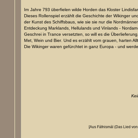
t
r
a
Im Jahre 793 überfielen wilde Horden das Kloster Lindisfa
g
Dieses Rollenspiel erzählt die Geschichte der Wikinger u
der Kunst des Schiffsbaus, wie sie sie nur die Nordmänne
Entdeckung Marklands, Hellulands und Vinlands - Nordamer
Geschrei in Trance versetzten, so will es die Überlieferu
Met, Wein und Bier. Und es erzählt vom grauen, harten Al
Die Wikinger waren gefürchtet in ganz Europa - und werd
Kei
[Aus Fáfnismál (Das Lied von 