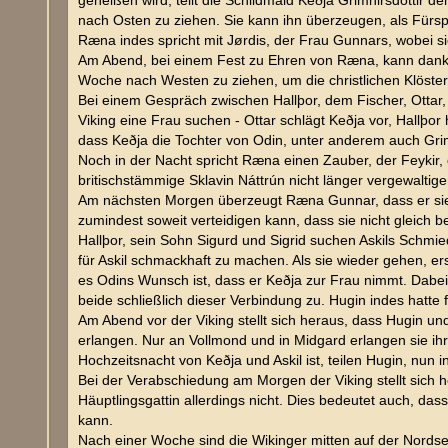
geheißen wird, teilt die Schildmaid Keðja Grimnirsdottir d
nach Osten zu ziehen. Sie kann ihn überzeugen, als Für
Ræna indes spricht mit Jørdis, der Frau Gunnars, wobei si
Am Abend, bei einem Fest zu Ehren von Ræna, kann dank 
Woche nach Westen zu ziehen, um die christlichen Klöster 
Bei einem Gespräch zwischen Hallþor, dem Fischer, Ottar,
Viking eine Frau suchen - Ottar schlägt Keðja vor, Hallþor
dass Keðja die Tochter von Odin, unter anderem auch Grimn
Noch in der Nacht spricht Ræna einen Zauber, der Feykir,
britischstämmige Sklavin Náttrún nicht länger vergewaltig
Am nächsten Morgen überzeugt Ræna Gunnar, dass er sie mit
zumindest soweit verteidigen kann, dass sie nicht gleich be
Hallþor, sein Sohn Sigurd und Sigrid suchen Askils Schmied
für Askil schmackhaft zu machen. Als sie wieder gehen, er
es Odins Wunsch ist, dass er Keðja zur Frau nimmt. Dabe
beide schließlich dieser Verbindung zu. Hugin indes hatte 
Am Abend vor der Viking stellt sich heraus, dass Hugin un
erlangen. Nur an Vollmond und in Midgard erlangen sie ihr
Hochzeitsnacht von Keðja und Askil ist, teilen Hugin, nu
Bei der Verabschiedung am Morgen der Viking stellt sich h
Häuptlingsgattin allerdings nicht. Dies bedeutet auch, 
kann.
Nach einer Woche sind die Wikinger mitten auf der Nordse