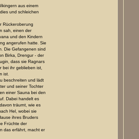
Wikingern aus einem
dies und schleichen
der Rückeroberung
n sah, einen der
ilvana und den Kindern
ng angerufen hatte. Sie
en. Die Gefangenen sind
on Birka, Drengur - der
ugin, dass sie Ragnars
bei ihr geblieben ist,
 ist.
zu beschreiten und lädt
ter und seiner Tochter
den einer Sauna bei den
f. Dabei handelt es
davon träumt, wie es
nach Hel, wobei sie
Hause ihres Bruders
ie Früchte der
 das erfährt, macht er