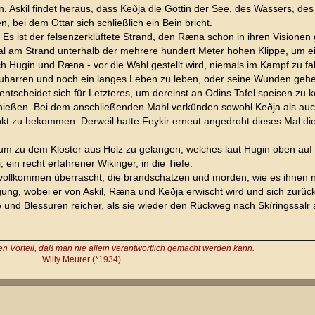
. Askil findet heraus, dass Keðja die Göttin der See, des Wassers, de
, bei dem Ottar sich schließlich ein Bein bricht.
Es ist der felsenzerklüftete Strand, den Ræna schon in ihren Visionen
nmal am Strand unterhalb der mehrere hundert Meter hohen Klippe, um e
Hugin und Ræna - vor die Wahl gestellt wird, niemals im Kampf zu fal
uszuharren und noch ein langes Leben zu leben, oder seine Wunden geh
ntscheidet sich für Letzteres, um dereinst an Odins Tafel speisen zu 
nießen. Bei dem anschließenden Mahl verkünden sowohl Keðja als auch
kt zu bekommen. Derweil hatte Feykir erneut angedroht dieses Mal di
 um zu dem Kloster aus Holz zu gelangen, welches laut Hugin oben auf
 ein recht erfahrener Wikinger, in die Tiefe.
vollkommen überrascht, die brandschatzen und morden, wie es ihnen n
ung, wobei er von Askil, Ræna und Keðja erwischt wird und sich zurück
e und Blessuren reicher, als sie wieder den Rückweg nach Skíringssalr 
 Vorteil, daß man nie allein verantwortlich gemacht werden kann.
Willy Meurer (*1934)