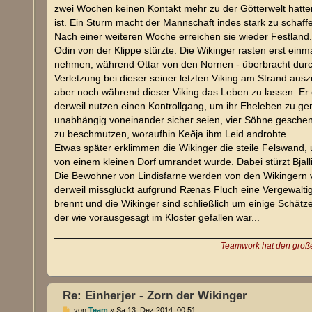
zwei Wochen keinen Kontakt mehr zu der Götterwelt hatten
ist. Ein Sturm macht der Mannschaft indes stark zu schaffen
Nach einer weiteren Woche erreichen sie wieder Festland. 
Odin von der Klippe stürzte. Die Wikinger rasten erst ei
nehmen, während Ottar von den Nornen - überbracht durch 
Verletzung bei dieser seiner letzten Viking am Strand a
aber noch während dieser Viking das Leben zu lassen. Er e
derweil nutzen einen Kontrollgang, um ihr Eheleben zu ge
unabhängig voneinander sicher seien, vier Söhne geschen
zu beschmutzen, woraufhin Keðja ihm Leid androhte.
Etwas später erklimmen die Wikinger die steile Felswand,
von einem kleinen Dorf umrandet wurde. Dabei stürzt Bjalli,
Die Bewohner von Lindisfarne werden von den Wikingern 
derweil missglückt aufgrund Rænas Fluch eine Vergewaltig
brennt und die Wikinger sind schließlich um einige Schätz
der wie vorausgesagt im Kloster gefallen war...
Teamwork hat den großen
Re: Einherjer - Zorn der Wikinger
B
von
Team
»
Sa 13. Dez 2014, 00:51