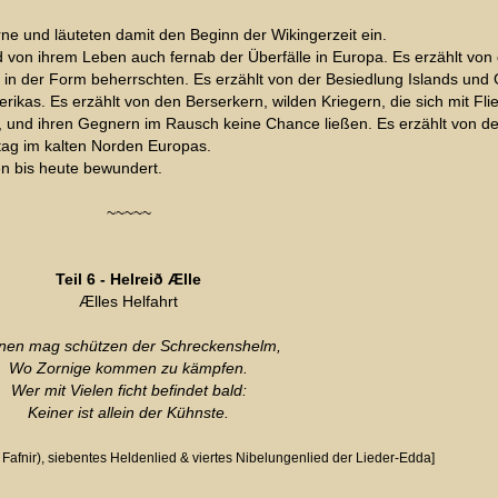
rne und läuteten damit den Beginn der Wikingerzeit ein.
nd von ihrem Leben auch fernab der Überfälle in Europa. Es erzählt vo
r in der Form beherrschten. Es erzählt von der Besiedlung Islands und
ikas. Es erzählt von den Berserkern, wilden Kriegern, die sich mit Fl
ng, und ihren Gegnern im Rausch keine Chance ließen. Es erzählt von d
ltag im kalten Norden Europas.
en bis heute bewundert.
~~~~~
Teil 6 - Helreið Ælle
Ælles Helfahrt
nen mag schützen der Schreckenshelm,
Wo Zornige kommen zu kämpfen.
Wer mit Vielen ficht befindet bald:
Keiner ist allein der Kühnste.
Fafnir), siebentes Heldenlied & viertes Nibelungenlied der Lieder-Edda]