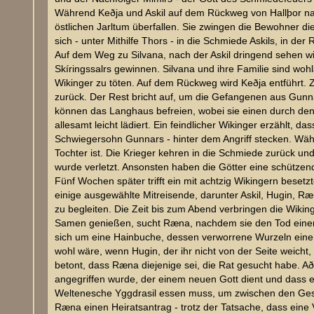
Während Keðja und Askil auf dem Rückweg von Hallþor nac
östlichen Jarltum überfallen. Sie zwingen die Bewohner
sich - unter Mithilfe Thors - in die Schmiede Askils, in d
Auf dem Weg zu Silvana, nach der Askil dringend sehen wi
Skíringssalrs gewinnen. Silvana und ihre Familie sind woh
Wikinger zu töten. Auf dem Rückweg wird Keðja entführt. 
zurück. Der Rest bricht auf, um die Gefangenen aus Gunn
können das Langhaus befreien, wobei sie einen durch den
allesamt leicht lädiert. Ein feindlicher Wikinger erzählt, 
Schwiegersohn Gunnars - hinter dem Angriff stecken. Währ
Tochter ist. Die Krieger kehren in die Schmiede zurück und
wurde verletzt. Ansonsten haben die Götter eine schützend
Fünf Wochen später trifft ein mit achtzig Wikingern beset
einige ausgewählte Mitreisende, darunter Askil, Hugin, 
zu begleiten. Die Zeit bis zum Abend verbringen die Wiki
Samen genießen, sucht Ræna, nachdem sie den Tod einer K
sich um eine Hainbuche, dessen verworrene Wurzeln eine 
wohl wäre, wenn Hugin, der ihr nicht von der Seite weicht,
betont, dass Ræna diejenige sei, die Rat gesucht habe. A
angegriffen wurde, der einem neuen Gott dient und dass es
Weltenesche Yggdrasil essen muss, um zwischen den Gest
Ræna einen Heiratsantrag - trotz der Tatsache, dass eine 