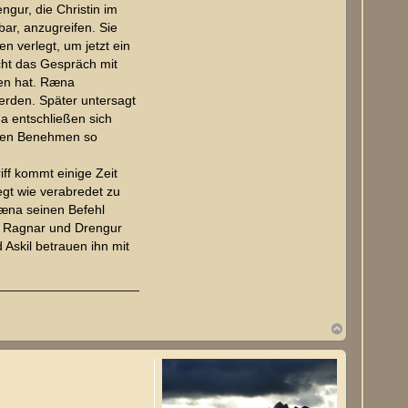
gur, die Christin im
bar, anzugreifen. Sie
n verlegt, um jetzt ein
ucht das Gespräch mit
sen hat. Ræna
werden. Später untersagt
a entschließen sich
losen Benehmen so
ff kommt einige Zeit
egt wie verabredet zu
Ræna seinen Befehl
ch Ragnar und Drengur
 Askil betrauen ihn mit
N
a
c
h
o
b
e