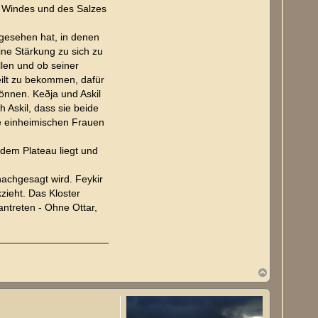
s Windes und des Salzes
 gesehen hat, in denen
ine Stärkung zu sich zu
len und ob seiner
eilt zu bekommen, dafür
können. Keðja und Askil
 Askil, dass sie beide
e einheimischen Frauen
 dem Plateau liegt und
achgesagt wird. Feykir
zieht. Das Kloster
antreten - Ohne Ottar,
N
a
c
h
o