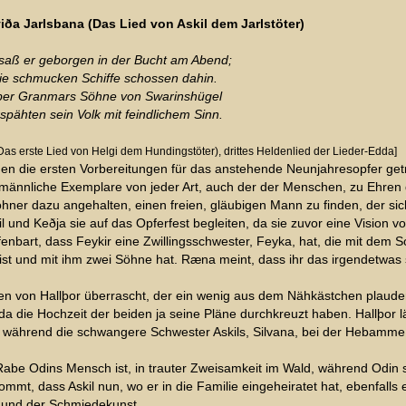
kviða Jarlsbana (Das Lied von Askil dem Jarlstöter)
saß er geborgen in der Bucht am Abend;
ie schmucken Schiffe schossen dahin.
ber Granmars Söhne von Swarinshügel
spähten sein Volk mit feindlichem Sinn.
as erste Lied von Helgi dem Hundingstöter), drittes Heldenlied der Lieder-Edda]
rden die ersten Vorbereitungen für das anstehende Neunjahresopfer ge
n männliche Exemplare von jeder Art, auch der der Menschen, zu Ehren 
ohner dazu angehalten, einen freien, gläubigen Mann zu finden, der sich
und Keðja sie auf das Opferfest begleiten, da sie zuvor eine Vision von
enbart, dass Feykir eine Zwillingsschwester, Feyka, hat, die mit dem S
 ist und mit ihm zwei Söhne hat. Ræna meint, dass ihr das irgendetwas
n von Hallþor überrascht, der ein wenig aus dem Nähkästchen plaudert.
 da die Hochzeit der beiden ja seine Pläne durchkreuzt haben. Hallþor 
, während die schwangere Schwester Askils, Silvana, bei der Hebamme 
abe Odins Mensch ist, in trauter Zweisamkeit im Wald, während Odin 
t, dass Askil nun, wo er in die Familie eingeheiratet hat, ebenfalls ei
s und der Schmiedekunst.