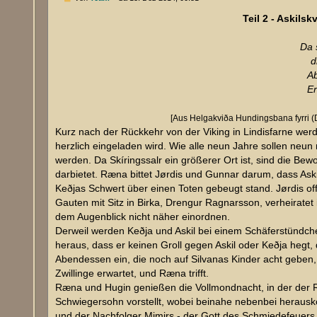
e
i
Teil 2 - Askils
t
r
a
Da 
g
d
A
Er
[Aus Helgakviða Hundingsbana fyrri (D
Kurz nach der Rückkehr von der Viking in Lindisfarne we
herzlich eingeladen wird. Wie alle neun Jahre sollen neu
werden. Da Skíringssalr ein größerer Ort ist, sind die Bew
darbietet. Ræna bittet Jørdis und Gunnar darum, dass Askil 
Keðjas Schwert über einen Toten gebeugt stand. Jørdis off
Gauten mit Sitz in Birka, Drengur Ragnarsson, verheiratet
dem Augenblick nicht näher einordnen.
Derweil werden Keðja und Askil bei einem Schäferstündche
heraus, dass er keinen Groll gegen Askil oder Keðja hegt,
Abendessen ein, die noch auf Silvanas Kinder acht geben
Zwillinge erwartet, und Ræna trifft.
Ræna und Hugin genießen die Vollmondnacht, in der der R
Schwiegersohn vorstellt, wobei beinahe nebenbei herauskomm
und der Nachfolger Mimirs - der Gott des Schmiedefeuer