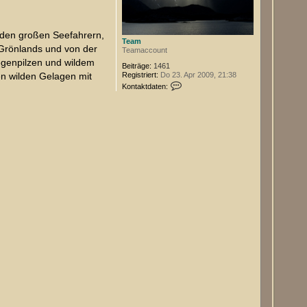
n den großen Seefahrern,
Team
 Grönlands und von der
Teamaccount
iegenpilzen und wildem
Beiträge:
1461
Registriert:
Do 23. Apr 2009, 21:38
en wilden Gelagen mit
K
Kontaktdaten:
o
n
t
a
k
t
d
a
t
e
n
v
o
n
T
e
a
m