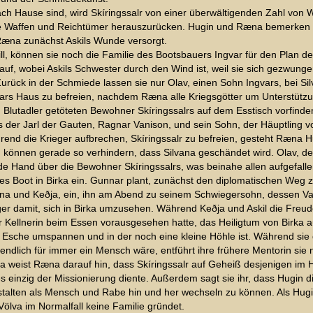
h Hause sind, wird Skíringssalr von einer überwältigenden Zahl von 
 die Waffen und Reichtümer herauszurücken. Hugin und Ræna bemerken 
er Ræna zunächst Askils Wunde versorgt.
ll, können sie noch die Familie des Bootsbauers Ingvar für den Plan 
lauf, wobei Askils Schwester durch den Wind ist, weil sie sich gezwunge
Zurück in der Schmiede lassen sie nur Olav, einen Sohn Ingvars, bei S
ars Haus zu befreien, nachdem Ræna alle Kriegsgötter um Unterstützu
 Blutadler getöteten Bewohner Skíringssalrs auf dem Esstisch vorfind
dass der Jarl der Gauten, Ragnar Vanison, und sein Sohn, der Häuptling v
end die Krieger aufbrechen, Skíringssalr zu befreien, gesteht Ræna H
 können gerade so verhindern, dass Silvana geschändet wird. Olav, der 
e Hand über die Bewohner Skíringssalrs, was beinahe allen aufgefallen
ztes Boot in Birka ein. Gunnar plant, zunächst den diplomatischen Weg 
Ræna und Keðja, ein, ihn am Abend zu seinem Schwiegersohn, dessen Va
nger damit, sich in Birka umzusehen. Während Keðja und Askil die Freu
ellnerin beim Essen vorausgesehen hatte, das Heiligtum von Birka au
Esche umspannen und in der noch eine kleine Höhle ist. Während sie 
 endlich für immer ein Mensch wäre, entführt ihre frühere Mentorin sie 
ða weist Ræna darauf hin, dass Skíringssalr auf Geheiß desjenigen im 
 einzig der Missionierung diente. Außerdem sagt sie ihr, dass Hugin d
alten als Mensch und Rabe hin und her wechseln zu können. Als Hugin
Völva im Normalfall keine Familie gründet.