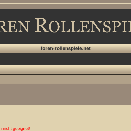
foren-rollenspiele.net
te Suche
n nicht geeignet!