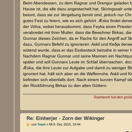
Beim Abendessen, zu dem Ragnar und Drengur geladen habe
Hause ist, die alle dazu angestachelt hat, Skíringssalr un
betont, dass sie zur Vergebung bereit sind, jedoch nur Chr
gutes Fest zu feiern, wie es sich gehört. Æska findet derw
der Völva, wobei herauskommt, dass Feyka einen Priester m
verabredet mit ihrer Mutter, dass die Bewohner Birkas, di
Gunnar dieses Zeichen, da er Rache für den Angriff auf 
dazu, Gunnars Befehl zu ignorieren. Askil und Keðja der
wütend wurde, dass er das Essbesteck beinahe in seiner 
Nachdem Ragnar Gunnar und seine Mannen ein Nachtquartier
später und soll Gunnars Leute im Schlaf überraschen, doc
Æska, die ihre Leute zur Aufgabe und damit zu weniger B
ignoriert hat, hält sich aber an die Waffenruhe. Askil un
befinden sich ebenfalls dort. Nach einem kurzen Kampf sti
der Rückführung Birkas zu den alten Göttern.
Teamwork hat den großen
Re: Einherjer - Zorn der Wikinger
B
von
Team
»
Mi 9. Dez 2015, 19:44
e
i