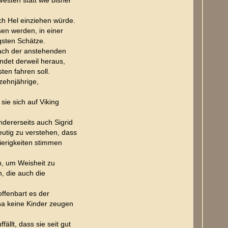
Westen statt wie bisher
t
a
k
ach Hel einziehen würde.
t
d
en werden, in einer
a
gsten Schätze.
t
e
nach der anstehenden
n
indet derweil heraus,
v
o
ten fahren soll.
n
T
zehnjährige,
e
a
m
sie sich auf Viking
ndererseits auch Sigrid
eutig zu verstehen, dass
ierigkeiten stimmen
n, um Weisheit zu
, die auch die
offenbart es der
na keine Kinder zeugen
llt, dass sie seit gut