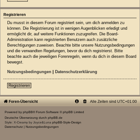
Registrieren
Du musst in diesem Forum registriert sein, um dich anmelden zu
können. Die Registrierung ist in wenigen Augenblicken erledigt und
ermöglicht dir, auf weitere Funktionen zuzugreifen. Die Board-
Administration kann registrierten Benutzern auch zusätzliche
Berechtigungen zuweisen. Beachte bitte unsere Nutzungsbedingungen
und die verwandten Regelungen, bevor du dich registrierst. Bitte
beachte auch die jeweiligen Forenregeln, wenn du dich in diesem Board
bewegst.
Nutzungsbedingungen
|
Datenschutzerklärung
Registrieren
Foren-Übersicht
Alle Zeiten sind
UTC+01:00
Powered by
phpBB
® Forum Software © phpBB Limited
Deutsche Übersetzung durch
phpBB.de
Style: X-Creamy by Joyce&Luna
phpBB-Style-Design
Datenschutz
|
Nutzungsbedingungen