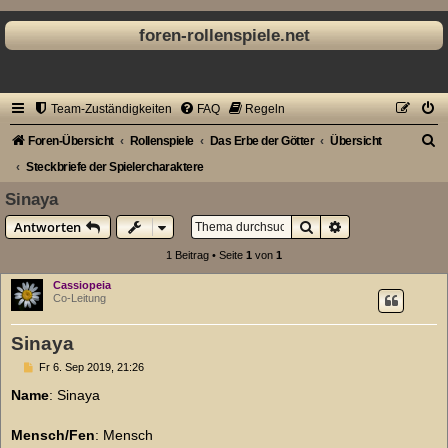
foren-rollenspiele.net
Team-Zuständigkeiten
FAQ
Regeln
S
Foren-Übersicht
Rollenspiele
Das Erbe der Götter
Übersicht
u
Steckbriefe der Spielercharaktere
c
Sinaya
h
Suche
Erweiterte Suche
Antworten
e
1 Beitrag • Seite
1
von
1
Cassiopeia
Co-Leitung
Sinaya
B
Fr 6. Sep 2019, 21:26
e
i
Name
: Sinaya
t
r
a
Mensch/Fen
: Mensch
g