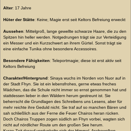
Alter
: 17 Jahre
Hüter der Stätte
: Keine; Magie erst seit Keltors Befreiung erweckt
Aussehen
: Mittelgroß, lange gewellte schwarze Haare, die zu den
Spitzen hin heller werden. Notgedrungen trägt sie zur Verteidigung
ein Messer und ein Kurzschwert an ihrem Gürtel. Sonst trägt sie
eine einfache Tunika ohne besondere Accessoires.
Besondere Fähigkeiten
: Teleportmagie; diese ist erst aktiv seit
Keltors Befreiung
Charakter/Hintergrund
: Sinaya wuchs im Norden von Nuor auf in
der Stadt Fhyn. Sie ist ein lebensfrohes, gerne etwas freches
Mädchen, das die Schule nicht immer so ernst genommen hat und
stattdessen lieber in den Wäldern herum gestreunt ist. Sie
beherrscht die Grundlagen des Schreibens uns Lesens, aber für
mehr reichte ihre Geduld nicht. Sie traf auf so manchen Bären und
sah schließlich aus der Ferne die Feuer Chairos heran rücken.
Doch Chairos Truppen zogen südlich an Fhyn vorbei, wagten sich
nicht auf nördlicher Route um den großen See herum.
Kurze Zeit darauf verdunkelte sich der Himmel. Aschewolken