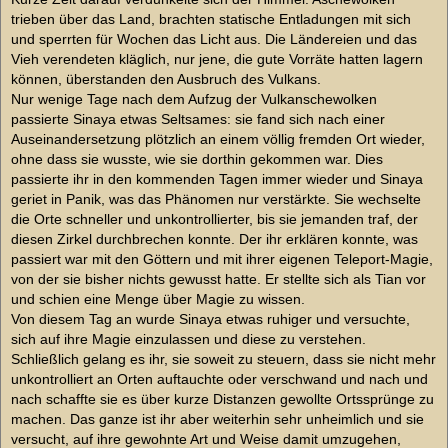
trieben über das Land, brachten statische Entladungen mit sich
und sperrten für Wochen das Licht aus. Die Ländereien und das
Vieh verendeten kläglich, nur jene, die gute Vorräte hatten lagern
können, überstanden den Ausbruch des Vulkans.
Nur wenige Tage nach dem Aufzug der Vulkanschewolken
passierte Sinaya etwas Seltsames: sie fand sich nach einer
Auseinandersetzung plötzlich an einem völlig fremden Ort wieder,
ohne dass sie wusste, wie sie dorthin gekommen war. Dies
passierte ihr in den kommenden Tagen immer wieder und Sinaya
geriet in Panik, was das Phänomen nur verstärkte. Sie wechselte
die Orte schneller und unkontrollierter, bis sie jemanden traf, der
diesen Zirkel durchbrechen konnte. Der ihr erklären konnte, was
passiert war mit den Göttern und mit ihrer eigenen Teleport-Magie,
von der sie bisher nichts gewusst hatte. Er stellte sich als Tian vor
und schien eine Menge über Magie zu wissen.
Von diesem Tag an wurde Sinaya etwas ruhiger und versuchte,
sich auf ihre Magie einzulassen und diese zu verstehen.
Schließlich gelang es ihr, sie soweit zu steuern, dass sie nicht mehr
unkontrolliert an Orten auftauchte oder verschwand und nach und
nach schaffte sie es über kurze Distanzen gewollte Ortssprünge zu
machen. Das ganze ist ihr aber weiterhin sehr unheimlich und sie
versucht, auf ihre gewohnte Art und Weise damit umzugehen,