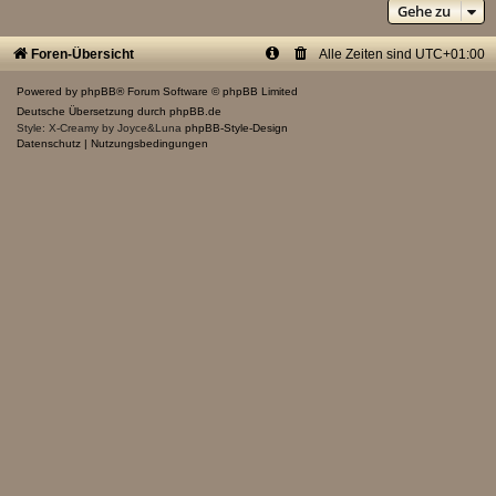
Gehe zu
Foren-Übersicht
Alle Zeiten sind
UTC+01:00
Powered by
phpBB
® Forum Software © phpBB Limited
Deutsche Übersetzung durch
phpBB.de
Style: X-Creamy by Joyce&Luna
phpBB-Style-Design
Datenschutz
|
Nutzungsbedingungen