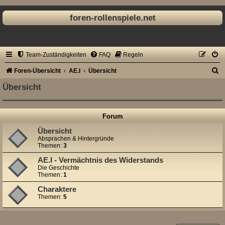
foren-rollenspiele.net
Team-Zuständigkeiten
FAQ
Regeln
S
Foren-Übersicht
AE.I
Übersicht
u
Übersicht
c
h
Forum
e
Übersicht
Absprachen & Hintergründe
Themen:
3
AE.I - Vermächtnis des Widerstands
Die Geschichte
Themen:
1
Charaktere
Themen:
5