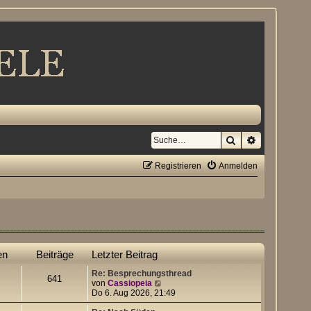
Suche
Erweiterte S
Registrieren
Anmelden
en
Beiträge
Letzter Beitrag
Re: Besprechungsthread
641
N
von
Cassiopeia
e
Do 6. Aug 2026, 21:49
u