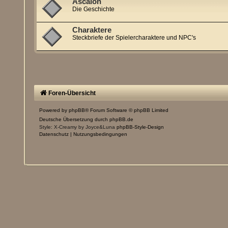
Ascalon
Die Geschichte
Charaktere
Steckbriefe der Spielercharaktere und NPC's
Foren-Übersicht
Powered by
phpBB
® Forum Software © phpBB Limited
Deutsche Übersetzung durch
phpBB.de
Style: X-Creamy by Joyce&Luna
phpBB-Style-Design
Datenschutz
|
Nutzungsbedingungen