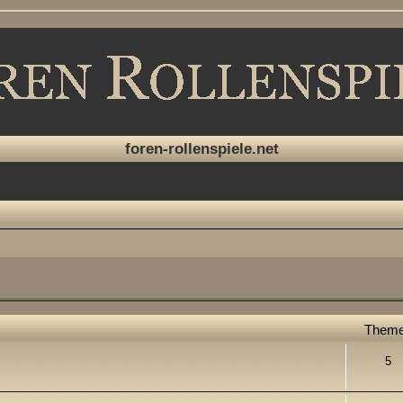
foren-rollenspiele.net
Them
5