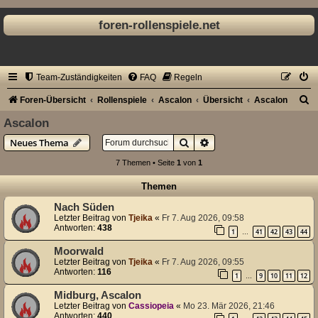
foren-rollenspiele.net
Team-Zuständigkeiten
FAQ
Regeln
S
Foren-Übersicht
Rollenspiele
Ascalon
Übersicht
Ascalon
u
Ascalon
c
Suche
Erweiterte Suche
Neues Thema
h
7 Themen • Seite
1
von
1
e
Themen
Nach Süden
Letzter Beitrag von
Tjeika
«
Fr 7. Aug 2026, 09:58
Antworten:
438
1
41
42
43
44
…
Moorwald
Letzter Beitrag von
Tjeika
«
Fr 7. Aug 2026, 09:55
Antworten:
116
1
9
10
11
12
…
Midburg, Ascalon
Letzter Beitrag von
Cassiopeia
«
Mo 23. Mär 2026, 21:46
Antworten:
440