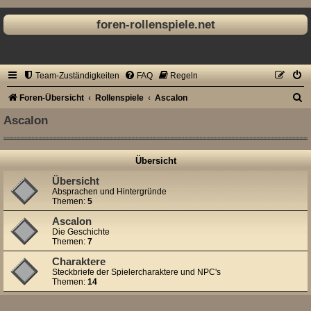
foren-rollenspiele.net
Team-Zuständigkeiten
FAQ
Regeln
S
Foren-Übersicht
Rollenspiele
Ascalon
u
Ascalon
c
h
Übersicht
e
Übersicht
Absprachen und Hintergründe
Themen:
5
Ascalon
Die Geschichte
Themen:
7
Charaktere
Steckbriefe der Spielercharaktere und NPC's
Themen:
14