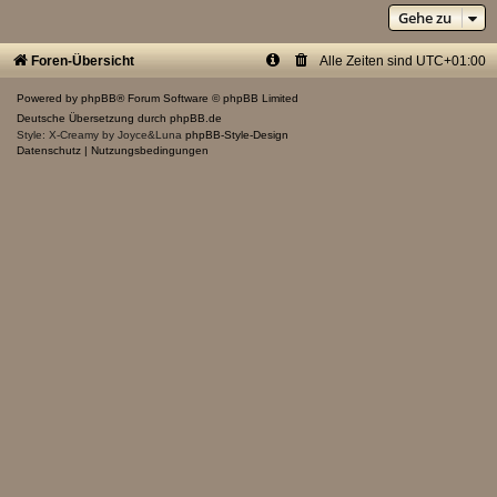
Gehe zu
Foren-Übersicht
Alle Zeiten sind
UTC+01:00
Powered by
phpBB
® Forum Software © phpBB Limited
Deutsche Übersetzung durch
phpBB.de
Style: X-Creamy by Joyce&Luna
phpBB-Style-Design
Datenschutz
|
Nutzungsbedingungen