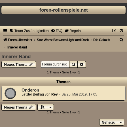
foren-rollenspiele.net
Team-Zuständigkeiten
FAQ
Regeln
S
Foren-Übersicht
Star Wars: Between Light and Dark
Die Galaxis
u
Innerer Rand
c
Innerer Rand
h
Suche
Erweiterte Suche
Neues Thema
e
1 Thema • Seite
1
von
1
Themen
Onderon
Letzter Beitrag von
Rey
«
Sa 25. Mai 2019, 17:05
Neues Thema
1 Thema • Seite
1
von
1
Gehe zu