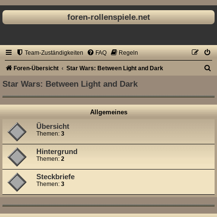
foren-rollenspiele.net
Team-Zuständigkeiten
FAQ
Regeln
S
Foren-Übersicht
Star Wars: Between Light and Dark
u
Star Wars: Between Light and Dark
c
h
Allgemeines
e
Übersicht
Themen:
3
Hintergrund
Themen:
2
Steckbriefe
Themen:
3