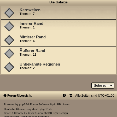
Die Galaxis
Kernwelten
Themen:
7
Innerer Rand
Themen:
1
Mittlerer Rand
Themen:
6
Äußerer Rand
Themen:
13
Unbekannte Regionen
Themen:
2
Gehe zu
Foren-Übersicht
Alle Zeiten sind
UTC+01:00
Powered by
phpBB
® Forum Software © phpBB Limited
Deutsche Übersetzung durch
phpBB.de
Style: X-Creamy by Joyce&Luna
phpBB-Style-Design
Datenschutz
|
Nutzungsbedingungen