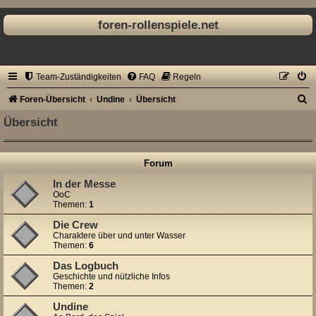
foren-rollenspiele.net
Team-Zuständigkeiten
FAQ
Regeln
S
Foren-Übersicht
Undine
Übersicht
u
Übersicht
c
h
Forum
e
In der Messe
OoC
Themen:
1
Die Crew
Charaktere über und unter Wasser
Themen:
6
Das Logbuch
Geschichte und nützliche Infos
Themen:
2
Undine