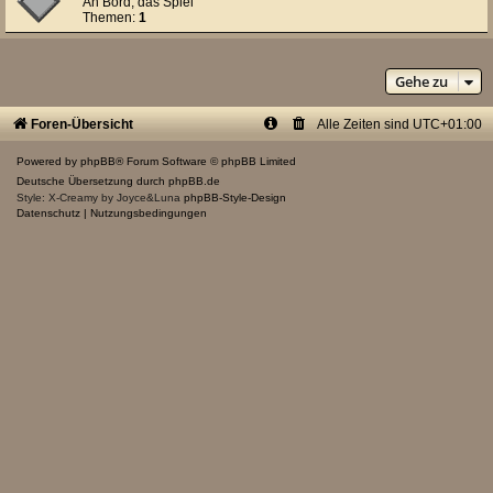
An Bord, das Spiel
Themen:
1
Gehe zu
Foren-Übersicht
Alle Zeiten sind
UTC+01:00
Powered by
phpBB
® Forum Software © phpBB Limited
Deutsche Übersetzung durch
phpBB.de
Style: X-Creamy by Joyce&Luna
phpBB-Style-Design
Datenschutz
|
Nutzungsbedingungen