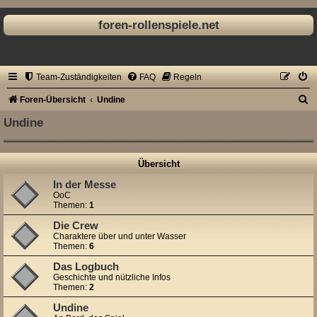
foren-rollenspiele.net
Team-Zuständigkeiten
FAQ
Regeln
S
Foren-Übersicht
Undine
u
Undine
c
h
Übersicht
e
In der Messe
OoC
Themen:
1
Die Crew
Charaktere über und unter Wasser
Themen:
6
Das Logbuch
Geschichte und nützliche Infos
Themen:
2
Undine