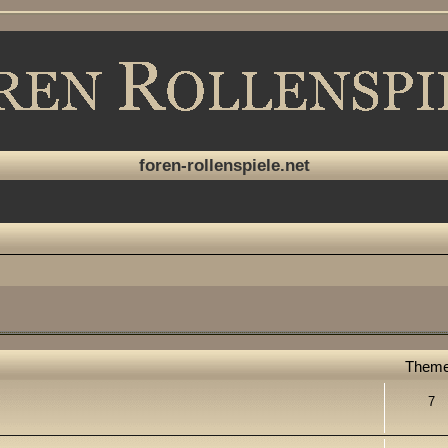
foren-rollenspiele.net
Them
7