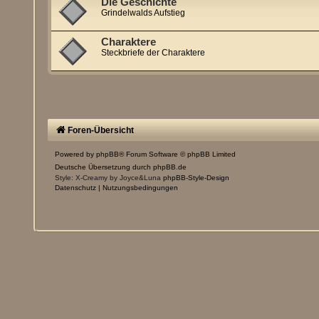
Die Geschichte
Grindelwalds Aufstieg
Charaktere
Steckbriefe der Charaktere
Foren-Übersicht
Powered by
phpBB
® Forum Software © phpBB Limited
Deutsche Übersetzung durch
phpBB.de
Style: X-Creamy by Joyce&Luna
phpBB-Style-Design
Datenschutz
|
Nutzungsbedingungen