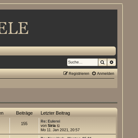
Suche
Erweiterte S
Registrieren
Anmelden
en
Beiträge
Letzter Beitrag
Re: Eulerei
155
N
von
Siria
e
Mo 11. Jan 2021, 20:57
u