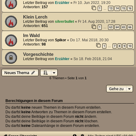
Letzter Beitrag von
Erzähler
«
Fr 10. Jun 2022, 19:20
Antworten:
157
1
13
14
15
16
…
Klein Lerch
Letzter Beitrag von
silverbullet
«
Fr 14. Aug 2020, 17:28
Antworten:
651
1
63
64
65
66
…
Im Wald
Letzter Beitrag von
Spikor
«
Do 17. Mai 2018, 20:30
Antworten:
98
1
7
8
9
10
…
Vorgeschichte
Letzter Beitrag von
Erzähler
«
So 18. Feb 2018, 21:04
Neues Thema
6 Themen • Seite
1
von
1
Gehe zu
Berechtigungen in diesem Forum
Du darfst
keine
neuen Themen in diesem Forum erstellen.
Du darfst
keine
Antworten zu Themen in diesem Forum erstellen.
Du darfst deine Beiträge in diesem Forum
nicht
ändern.
Du darfst deine Beiträge in diesem Forum
nicht
löschen.
Du darfst
keine
Dateianhänge in diesem Forum erstellen.