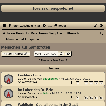
foren-rollenspiele.net
Team-Zuständigkeiten
FAQ
Regeln
S
Foren-Übersicht
Menschen auf Samtpfoten
Übersicht
u
Menschen auf Samtpfoten
c
Menschen auf Samtpfoten
h
Suche
Erweiterte Suche
Neues Thema
e
6 Themen • Seite
1
von
1
Themen
Laetitias Haus
Letzter Beitrag von
silverbullet
«
Mi 22. Jun 2022, 20:01
Antworten:
144
1
12
13
14
15
…
Im Labor des Dr. Feld
Letzter Beitrag von
Odin
«
Mi 22. Jun 2022, 19:59
Antworten:
672
1
65
66
67
68
…
Waldhain - überall sonst in der Stadt