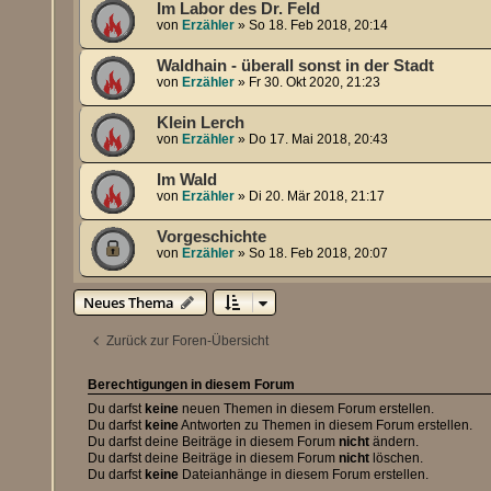
Im Labor des Dr. Feld
von
Erzähler
»
So 18. Feb 2018, 20:14
Waldhain - überall sonst in der Stadt
von
Erzähler
»
Fr 30. Okt 2020, 21:23
Klein Lerch
von
Erzähler
»
Do 17. Mai 2018, 20:43
Im Wald
von
Erzähler
»
Di 20. Mär 2018, 21:17
Vorgeschichte
von
Erzähler
»
So 18. Feb 2018, 20:07
Neues Thema
Zurück zur Foren-Übersicht
Berechtigungen in diesem Forum
Du darfst
keine
neuen Themen in diesem Forum erstellen.
Du darfst
keine
Antworten zu Themen in diesem Forum erstellen.
Du darfst deine Beiträge in diesem Forum
nicht
ändern.
Du darfst deine Beiträge in diesem Forum
nicht
löschen.
Du darfst
keine
Dateianhänge in diesem Forum erstellen.