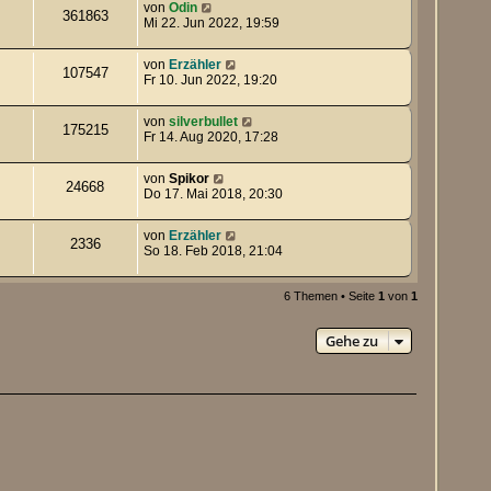
von
Odin
361863
Mi 22. Jun 2022, 19:59
von
Erzähler
107547
Fr 10. Jun 2022, 19:20
von
silverbullet
175215
Fr 14. Aug 2020, 17:28
von
Spikor
24668
Do 17. Mai 2018, 20:30
von
Erzähler
2336
So 18. Feb 2018, 21:04
6 Themen • Seite
1
von
1
Gehe zu