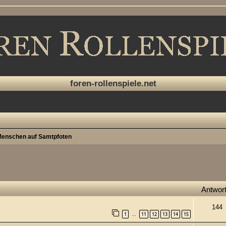
foren-rollenspiele.net
enschen auf Samtpfoten
che
Antwor
144
1
11
12
13
14
15
…