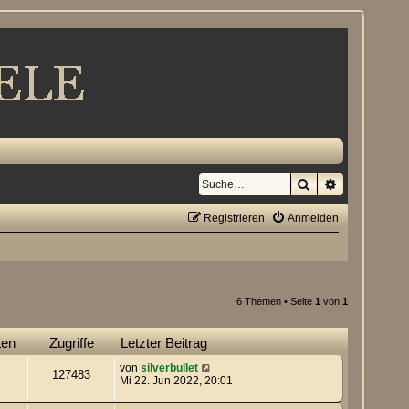
Suche
Erweiterte S
Registrieren
Anmelden
6 Themen • Seite
1
von
1
ten
Zugriffe
Letzter Beitrag
von
silverbullet
127483
Mi 22. Jun 2022, 20:01