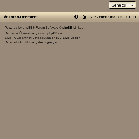
Gehe zu
Foren-Übersicht
Alle Zeiten sind
UTC+01:00
Powered by
phpBB
® Forum Software © phpBB Limited
Deutsche Übersetzung durch
phpBB.de
Style: X-Creamy by Joyce&Luna
phpBB-Style-Design
Datenschutz
|
Nutzungsbedingungen