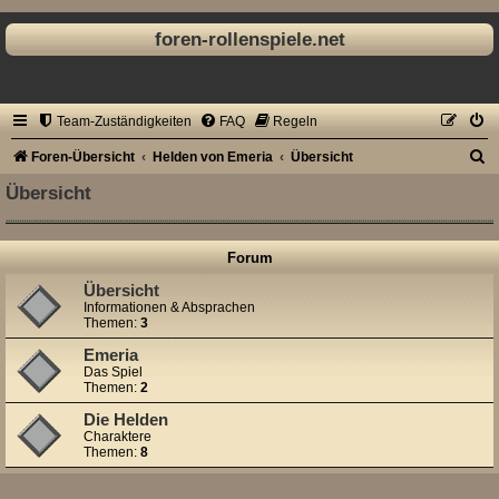
foren-rollenspiele.net
Team-Zuständigkeiten
FAQ
Regeln
S
Foren-Übersicht
Helden von Emeria
Übersicht
u
Übersicht
c
h
Forum
e
Übersicht
Informationen & Absprachen
Themen:
3
Emeria
Das Spiel
Themen:
2
Die Helden
Charaktere
Themen:
8