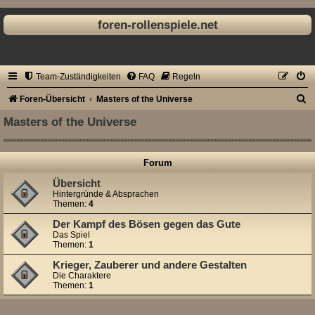
foren-rollenspiele.net
Team-Zuständigkeiten
FAQ
Regeln
S
Foren-Übersicht
Masters of the Universe
u
Masters of the Universe
c
h
Forum
e
Übersicht
Hintergründe & Absprachen
Themen:
4
Der Kampf des Bösen gegen das Gute
Das Spiel
Themen:
1
Krieger, Zauberer und andere Gestalten
Die Charaktere
Themen:
1