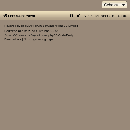
Gehe zu
Foren-Übersicht
Alle Zeiten sind
UTC+01:00
Powered by
phpBB
® Forum Software © phpBB Limited
Deutsche Übersetzung durch
phpBB.de
Style: X-Creamy by Joyce&Luna
phpBB-Style-Design
Datenschutz
|
Nutzungsbedingungen