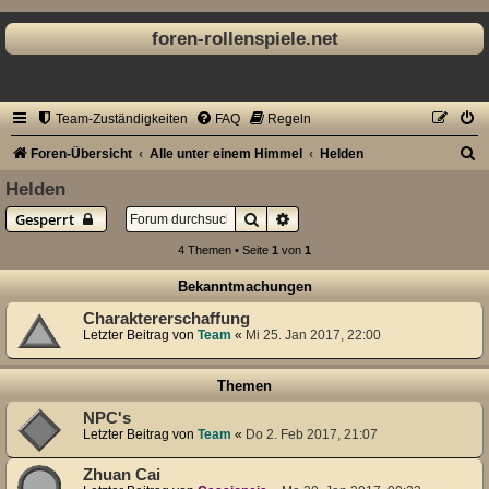
foren-rollenspiele.net
Team-Zuständigkeiten
FAQ
Regeln
S
Foren-Übersicht
Alle unter einem Himmel
Helden
u
Helden
c
Suche
Erweiterte Suche
Gesperrt
h
4 Themen • Seite
1
von
1
e
Bekanntmachungen
Charaktererschaffung
Letzter Beitrag von
Team
«
Mi 25. Jan 2017, 22:00
Themen
NPC's
Letzter Beitrag von
Team
«
Do 2. Feb 2017, 21:07
Zhuan Cai