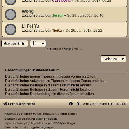
Letzter Beitrag von
Cassiopeia
«
Mo 30. Jan 2017, 00:23
Wong
Letzter Beitrag von
Jerzon
«
So 29. Jan 2017, 20:40
Li Fei Yu
Letzter Beitrag von
Tjeika
«
Do 26. Jan 2017, 15:22
Gesperrt
4 Themen • Seite
1
von
1
Gehe zu
Berechtigungen in diesem Forum
Du darfst
keine
neuen Themen in diesem Forum erstellen.
Du darfst
keine
Antworten zu Themen in diesem Forum erstellen.
Du darfst deine Beiträge in diesem Forum
nicht
ändern.
Du darfst deine Beiträge in diesem Forum
nicht
löschen.
Du darfst
keine
Dateianhänge in diesem Forum erstellen.
Foren-Übersicht
Alle Zeiten sind
UTC+01:00
Powered by
phpBB
® Forum Software © phpBB Limited
Deutsche Übersetzung durch
phpBB.de
Style: X-Creamy by Joyce&Luna
phpBB-Style-Design
Datenschutz
|
Nutzungsbedingungen