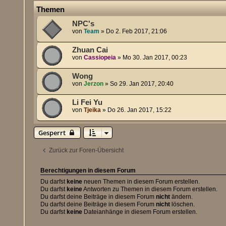
Themen
NPC's
von
Team
»
Do 2. Feb 2017, 21:06
Zhuan Cai
von
Cassiopeia
»
Mo 30. Jan 2017, 00:23
Wong
von
Jerzon
»
So 29. Jan 2017, 20:40
Li Fei Yu
von
Tjeika
»
Do 26. Jan 2017, 15:22
Gesperrt
Zurück zur Foren-Übersicht
Berechtigungen in diesem Forum
Du darfst
keine
neuen Themen in diesem Forum erstellen.
Du darfst
keine
Antworten zu Themen in diesem Forum erstellen.
Du darfst deine Beiträge in diesem Forum
nicht
ändern.
Du darfst deine Beiträge in diesem Forum
nicht
löschen.
Du darfst
keine
Dateianhänge in diesem Forum erstellen.