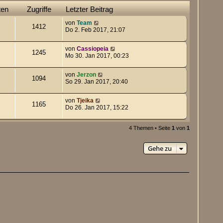
ten
Zugriffe
Letzter Beitrag
von
Team
1412
Do 2. Feb 2017, 21:07
von
Cassiopeia
1245
Mo 30. Jan 2017, 00:23
von
Jerzon
1094
So 29. Jan 2017, 20:40
von
Tjeika
1165
Do 26. Jan 2017, 15:22
4 Themen • Seite
1
von
1
Gehe zu