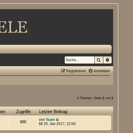
Suche
Erweiterte S
Registrieren
Anmelden
4 Themen • Seite
1
von
1
ten
Zugriffe
Letzter Beitrag
von
Team
988
Mi 25. Jan 2017, 22:00