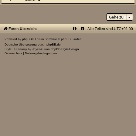
Gehe zu
Foren-Übersicht
Alle Zeiten sind
UTC+01:00
Powered by
phpBB
® Forum Software © phpBB Limited
Deutsche Übersetzung durch
phpBB.de
Style: X-Creamy by Joyce&Luna
phpBB-Style-Design
Datenschutz
|
Nutzungsbedingungen