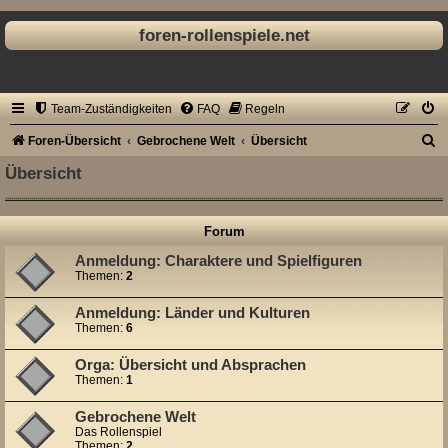
foren-rollenspiele.net
Team-Zuständigkeiten
FAQ
Regeln
S
Foren-Übersicht
Gebrochene Welt
Übersicht
u
Übersicht
c
h
Forum
e
Anmeldung: Charaktere und Spielfiguren
Themen:
2
Anmeldung: Länder und Kulturen
Themen:
6
Orga: Übersicht und Absprachen
Themen:
1
Gebrochene Welt
Das Rollenspiel
Themen:
2