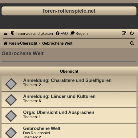
foren-rollenspiele.net
Team-Zuständigkeiten
FAQ
Regeln
S
Foren-Übersicht
Gebrochene Welt
u
Gebrochene Welt
c
h
Übersicht
e
Anmeldung: Charaktere und Spielfiguren
Themen:
2
Anmeldung: Länder und Kulturen
Themen:
6
Orga: Übersicht und Absprachen
Themen:
1
Gebrochene Welt
Das Rollenspiel
Themen:
2