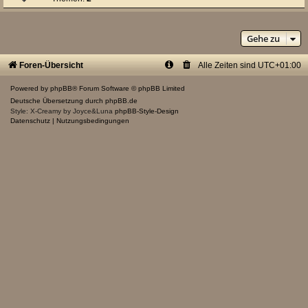
Gehe zu
Foren-Übersicht
Alle Zeiten sind
UTC+01:00
Powered by
phpBB
® Forum Software © phpBB Limited
Deutsche Übersetzung durch
phpBB.de
Style: X-Creamy by Joyce&Luna
phpBB-Style-Design
Datenschutz
|
Nutzungsbedingungen