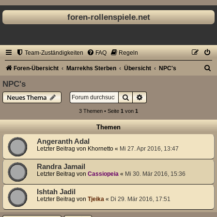
foren-rollenspiele.net
Team-Zuständigkeiten
FAQ
Regeln
S
Foren-Übersicht
Marrekhs Sterben
Übersicht
NPC's
u
NPC's
c
Suche
Erweiterte Suche
Neues Thema
h
3 Themen • Seite
1
von
1
e
Themen
Angeranth Adal
Letzter Beitrag von
Khornetto
«
Mi 27. Apr 2016, 13:47
Randra Jamail
Letzter Beitrag von
Cassiopeia
«
Mi 30. Mär 2016, 15:36
Ishtah Jadil
Letzter Beitrag von
Tjeika
«
Di 29. Mär 2016, 17:51