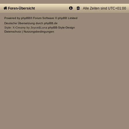
Foren-Übersicht
Alle Zeiten sind
UTC+01:00
Powered by
phpBB
® Forum Software © phpBB Limited
Deutsche Übersetzung durch
phpBB.de
Style: X-Creamy by Joyce&Luna
phpBB-Style-Design
Datenschutz
|
Nutzungsbedingungen