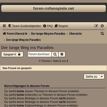
foren-rollenspiele.net
Team-Zuständigkeiten
FAQ
Regeln
S
Foren-Übersicht
Der lange Weg ins Paradies
Übersicht
u
Der lange Weg ins Paradies
c
Der lange Weg ins Paradies
h
Suche
Erweiterte Suche
Gesperrt
e
0 Themen • Seite
1
von
1
Das Forum ist gesperrt
Gehe zu
Berechtigungen in diesem Forum
Du darfst
keine
neuen Themen in diesem Forum erstellen.
Du darfst
keine
Antworten zu Themen in diesem Forum erstellen.
Du darfst deine Beiträge in diesem Forum
nicht
ändern.
Du darfst deine Beiträge in diesem Forum
nicht
löschen.
Du darfst
keine
Dateianhänge in diesem Forum erstellen.