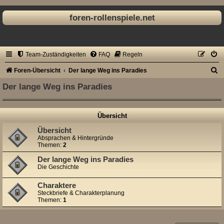
foren-rollenspiele.net
Team-Zuständigkeiten
FAQ
Regeln
S
Foren-Übersicht
Der lange Weg ins Paradies
u
Der lange Weg ins Paradies
c
h
Übersicht
e
Übersicht
Absprachen & Hintergründe
Themen:
2
Der lange Weg ins Paradies
Die Geschichte
Charaktere
Steckbriefe & Charakterplanung
Themen:
1