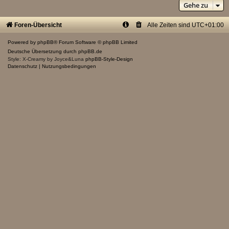
Gehe zu
Foren-Übersicht
Alle Zeiten sind
UTC+01:00
Powered by
phpBB
® Forum Software © phpBB Limited
Deutsche Übersetzung durch
phpBB.de
Style: X-Creamy by Joyce&Luna
phpBB-Style-Design
Datenschutz
|
Nutzungsbedingungen