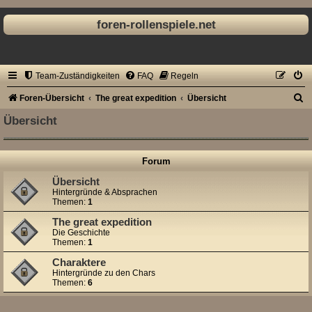
foren-rollenspiele.net
Team-Zuständigkeiten
FAQ
Regeln
S
Foren-Übersicht
The great expedition
Übersicht
u
Übersicht
c
h
Forum
e
Übersicht
Hintergründe & Absprachen
Themen:
1
The great expedition
Die Geschichte
Themen:
1
Charaktere
Hintergründe zu den Chars
Themen:
6