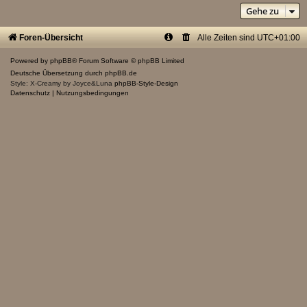
Gehe zu
Foren-Übersicht
Alle Zeiten sind
UTC+01:00
Powered by
phpBB
® Forum Software © phpBB Limited
Deutsche Übersetzung durch
phpBB.de
Style: X-Creamy by Joyce&Luna
phpBB-Style-Design
Datenschutz
|
Nutzungsbedingungen