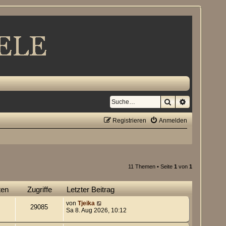
Suche
Erweiterte S
Registrieren
Anmelden
11 Themen • Seite
1
von
1
ten
Zugriffe
Letzter Beitrag
von
Tjeika
29085
Sa 8. Aug 2026, 10:12