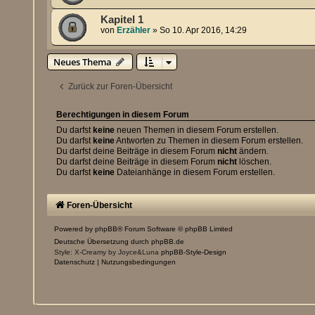
Kapitel 1
von
Erzähler
»
So 10. Apr 2016, 14:29
Neues Thema
Zurück zur Foren-Übersicht
Berechtigungen in diesem Forum
Du darfst
keine
neuen Themen in diesem Forum erstellen.
Du darfst
keine
Antworten zu Themen in diesem Forum erstellen.
Du darfst deine Beiträge in diesem Forum
nicht
ändern.
Du darfst deine Beiträge in diesem Forum
nicht
löschen.
Du darfst
keine
Dateianhänge in diesem Forum erstellen.
Foren-Übersicht
Powered by
phpBB
® Forum Software © phpBB Limited
Deutsche Übersetzung durch
phpBB.de
Style: X-Creamy by Joyce&Luna
phpBB-Style-Design
Datenschutz
|
Nutzungsbedingungen