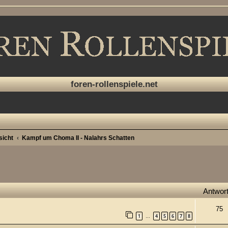
foren-rollenspiele.net
sicht
Kampf um Choma II - Nalahrs Schatten
che
Antwor
75
1
4
5
6
7
8
…