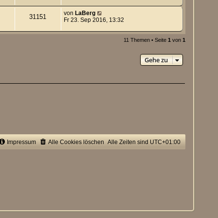
von
LaBerg
31151
Fr 23. Sep 2016, 13:32
11 Themen • Seite
1
von
1
Gehe zu
Impressum
Alle Cookies löschen
Alle Zeiten sind
UTC+01:00