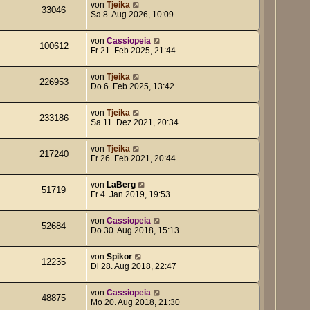
von
Tjeika
33046
Sa 8. Aug 2026, 10:09
von
Cassiopeia
100612
Fr 21. Feb 2025, 21:44
von
Tjeika
226953
Do 6. Feb 2025, 13:42
von
Tjeika
233186
Sa 11. Dez 2021, 20:34
von
Tjeika
217240
Fr 26. Feb 2021, 20:44
von
LaBerg
51719
Fr 4. Jan 2019, 19:53
von
Cassiopeia
52684
Do 30. Aug 2018, 15:13
von
Spikor
12235
Di 28. Aug 2018, 22:47
von
Cassiopeia
48875
Mo 20. Aug 2018, 21:30