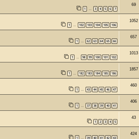
69
1
3
4
5
6
7
…
1052
1
102
103
104
105
106
…
657
1
62
63
64
65
66
…
1013
1
98
99
100
101
102
…
1857
1
182
183
184
185
186
…
460
1
43
44
45
46
47
…
406
1
37
38
39
40
41
…
43
1
2
3
4
5
424
1
39
40
41
42
43
…