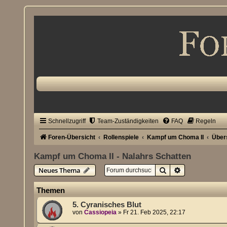
Schnellzugriff
Team-Zuständigkeiten
FAQ
Regeln
Foren-Übersicht
Rollenspiele
Kampf um Choma II
Über
Kampf um Choma II - Nalahrs Schatten
Suche
Erweiterte Su
Neues Thema
Themen
5. Cyranisches Blut
von
Cassiopeia
»
Fr 21. Feb 2025, 22:17