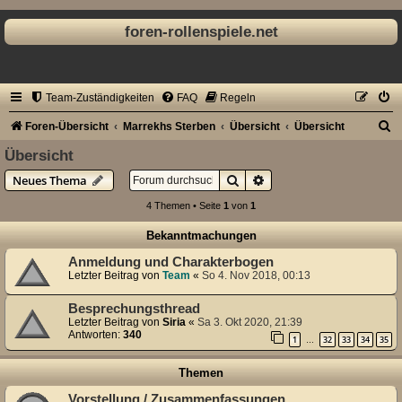
foren-rollenspiele.net
Team-Zuständigkeiten
FAQ
Regeln
S
Foren-Übersicht
Marrekhs Sterben
Übersicht
Übersicht
u
Übersicht
c
Suche
Erweiterte Suche
Neues Thema
h
4 Themen • Seite
1
von
1
e
Bekanntmachungen
Anmeldung und Charakterbogen
Letzter Beitrag von
Team
«
So 4. Nov 2018, 00:13
Besprechungsthread
Letzter Beitrag von
Siria
«
Sa 3. Okt 2020, 21:39
Antworten:
340
1
32
33
34
35
…
Themen
Vorstellung / Zusammenfassungen