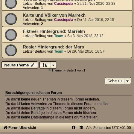
Letzter Beitrag von
Cassiopeia
«
Sa 21. Nov 2020, 22:38
Antworten:
1
Karte und Völker von Marrekh
Letzter Beitrag von
Cassiopeia
«
Do 11. Apr 2019, 22:15
Antworten:
2
Fiktiver Hintergrund: Marrekh
Letzter Beitrag von
Team
«
Sa 3. Nov 2018, 23:12
Realer Hintergrund: der Mars
Letzter Beitrag von
Team
«
Di 29. Mär 2016, 16:57
Neues Thema
4 Themen • Seite
1
von
1
Gehe zu
Berechtigungen in diesem Forum
Du darfst
keine
neuen Themen in diesem Forum erstellen.
Du darfst
keine
Antworten zu Themen in diesem Forum erstellen.
Du darfst deine Beiträge in diesem Forum
nicht
ändern.
Du darfst deine Beiträge in diesem Forum
nicht
löschen.
Du darfst
keine
Dateianhänge in diesem Forum erstellen.
Foren-Übersicht
Alle Zeiten sind
UTC+01:00