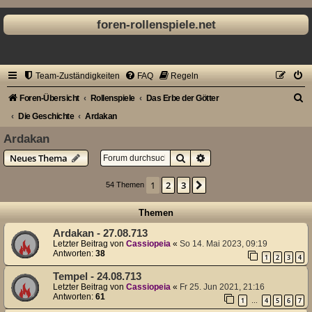
foren-rollenspiele.net
Team-Zuständigkeiten
FAQ
Regeln
S
Foren-Übersicht
Rollenspiele
Das Erbe der Götter
u
Die Geschichte
Ardakan
c
Ardakan
h
Suche
Erweiterte Suche
Neues Thema
e
1
2
3
Nächste
54 Themen
Themen
Ardakan - 27.08.713
Letzter Beitrag von
Cassiopeia
«
So 14. Mai 2023, 09:19
Antworten:
38
1
2
3
4
Tempel - 24.08.713
Letzter Beitrag von
Cassiopeia
«
Fr 25. Jun 2021, 21:16
Antworten:
61
1
4
5
6
7
…