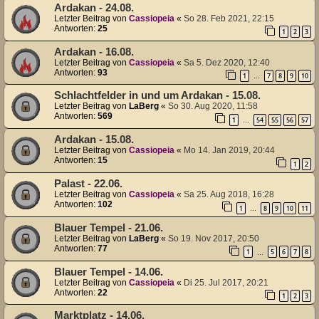
Ardakan - 24.08.
Letzter Beitrag von
Cassiopeia
«
So 28. Feb 2021, 22:15
Antworten:
25
1
2
3
Ardakan - 16.08.
Letzter Beitrag von
Cassiopeia
«
Sa 5. Dez 2020, 12:40
Antworten:
93
1
7
8
9
10
…
Schlachtfelder in und um Ardakan - 15.08.
Letzter Beitrag von
LaBerg
«
So 30. Aug 2020, 11:58
Antworten:
569
1
54
55
56
57
…
Ardakan - 15.08.
Letzter Beitrag von
Cassiopeia
«
Mo 14. Jan 2019, 20:44
Antworten:
15
1
2
Palast - 22.06.
Letzter Beitrag von
Cassiopeia
«
Sa 25. Aug 2018, 16:28
Antworten:
102
1
8
9
10
11
…
Blauer Tempel - 21.06.
Letzter Beitrag von
LaBerg
«
So 19. Nov 2017, 20:50
Antworten:
77
1
5
6
7
8
…
Blauer Tempel - 14.06.
Letzter Beitrag von
Cassiopeia
«
Di 25. Jul 2017, 20:21
Antworten:
22
1
2
3
Marktplatz - 14.06.