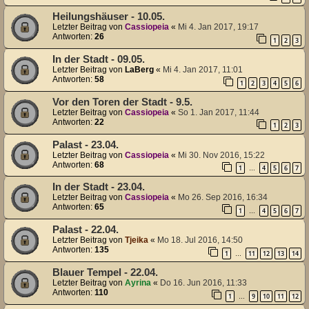
Heilungshäuser - 10.05.
Letzter Beitrag von
Cassiopeia
«
Mi 4. Jan 2017, 19:17
Antworten:
26
1
2
3
In der Stadt - 09.05.
Letzter Beitrag von
LaBerg
«
Mi 4. Jan 2017, 11:01
Antworten:
58
1
2
3
4
5
6
Vor den Toren der Stadt - 9.5.
Letzter Beitrag von
Cassiopeia
«
So 1. Jan 2017, 11:44
Antworten:
22
1
2
3
Palast - 23.04.
Letzter Beitrag von
Cassiopeia
«
Mi 30. Nov 2016, 15:22
Antworten:
68
1
4
5
6
7
…
In der Stadt - 23.04.
Letzter Beitrag von
Cassiopeia
«
Mo 26. Sep 2016, 16:34
Antworten:
65
1
4
5
6
7
…
Palast - 22.04.
Letzter Beitrag von
Tjeika
«
Mo 18. Jul 2016, 14:50
Antworten:
135
1
11
12
13
14
…
Blauer Tempel - 22.04.
Letzter Beitrag von
Ayrina
«
Do 16. Jun 2016, 11:33
Antworten:
110
1
9
10
11
12
…