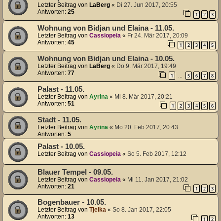
Letzter Beitrag von
LaBerg
«
Di 27. Jun 2017, 20:55
Antworten:
25
1
2
3
Wohnung von Bidjan und Elaina - 11.05.
Letzter Beitrag von
Cassiopeia
«
Fr 24. Mär 2017, 20:09
Antworten:
45
1
2
3
4
5
Wohnung von Bidjan und Elaina - 10.05.
Letzter Beitrag von
LaBerg
«
Do 9. Mär 2017, 19:49
Antworten:
77
1
5
6
7
8
…
Palast - 11.05.
Letzter Beitrag von
Ayrina
«
Mi 8. Mär 2017, 20:21
Antworten:
51
1
2
3
4
5
6
Stadt - 11.05.
Letzter Beitrag von
Ayrina
«
Mo 20. Feb 2017, 20:43
Antworten:
5
Palast - 10.05.
Letzter Beitrag von
Cassiopeia
«
So 5. Feb 2017, 12:12
Blauer Tempel - 09.05.
Letzter Beitrag von
Cassiopeia
«
Mi 11. Jan 2017, 21:02
Antworten:
21
1
2
3
Bogenbauer - 10.05.
Letzter Beitrag von
Tjeika
«
So 8. Jan 2017, 22:05
Antworten:
13
1
2