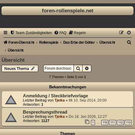
foren-rollenspiele.net
Team-Zuständigkeiten
FAQ
Regeln
S
Foren-Übersicht
Rollenspiele
Das Erbe der Götter
Übersicht
u
Übersicht
c
Übersicht
h
Suche
Erweiterte Suche
Neues Thema
e
7 Themen • Seite
1
von
1
Bekanntmachungen
Anmeldung / Steckbriefvorlage
Letzter Beitrag von
Tjeika
«
Mi 10. Sep 2014, 20:00
Antworten:
1
Besprechungsthread
Letzter Beitrag von
Tjeika
«
Do 18. Jun 2026, 12:27
Antworten:
1127
1
110
111
112
113
…
Themen