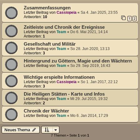
Zusammenfassungen
Letzter Beitrag von
Cassiopeia
«
Sa 4. Jan 2025, 23:55
Antworten:
10
1
2
Zeitleiste und Chronik der Ereignisse
Letzter Beitrag von
Team
«
Do 6. Mai 2021, 14:14
Antworten:
1
Gesellschaft und Militär
Letzter Beitrag von
Team
«
So 28. Jun 2020, 13:13
Antworten:
3
Hintergrund zu Göttern, Magie und den Wächtern
Letzter Beitrag von
Team
«
So 29. Sep 2019, 16:43
Wichtige erspielte Informationen
Letzter Beitrag von
Cassiopeia
«
So 1. Jan 2017, 22:12
Antworten:
3
Die Heiligen Stätten - Karte und Infos
Letzter Beitrag von
Team
«
Mi 29. Jul 2015, 19:32
Antworten:
2
Chronik der Wächter
Letzter Beitrag von
Team
«
Mo 6. Jan 2014, 17:29
Neues Thema
7 Themen • Seite
1
von
1