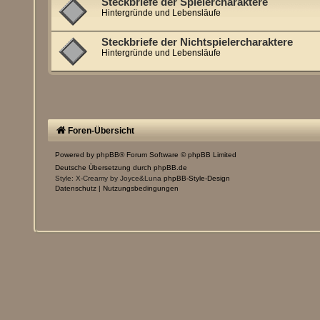
Steckbriefe der Spielercharaktere
Hintergründe und Lebensläufe
Steckbriefe der Nichtspielercharaktere
Hintergründe und Lebensläufe
Foren-Übersicht
Powered by
phpBB
® Forum Software © phpBB Limited
Deutsche Übersetzung durch
phpBB.de
Style: X-Creamy by Joyce&Luna
phpBB-Style-Design
Datenschutz
|
Nutzungsbedingungen