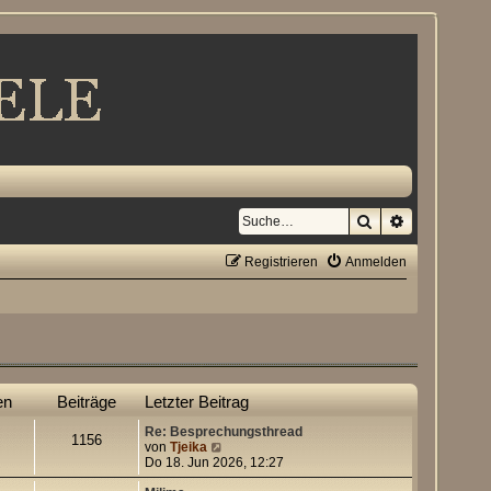
Suche
Erweiterte S
Registrieren
Anmelden
en
Beiträge
Letzter Beitrag
Re: Besprechungsthread
1156
N
von
Tjeika
e
Do 18. Jun 2026, 12:27
u