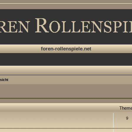
foren-rollenspiele.net
sicht
Them
9