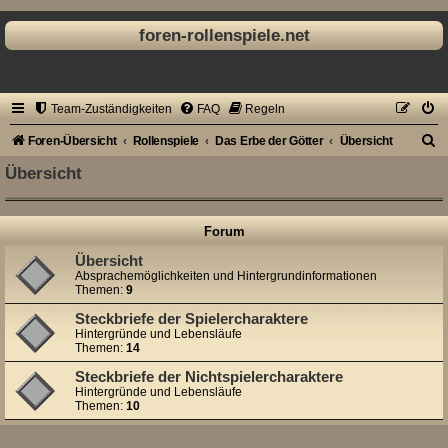
foren-rollenspiele.net
Team-Zuständigkeiten
FAQ
Regeln
S
Foren-Übersicht
Rollenspiele
Das Erbe der Götter
Übersicht
u
Übersicht
c
h
Forum
e
Übersicht
Absprachemöglichkeiten und Hintergrundinformationen
Themen:
9
Steckbriefe der Spielercharaktere
Hintergründe und Lebensläufe
Themen:
14
Steckbriefe der Nichtspielercharaktere
Hintergründe und Lebensläufe
Themen:
10