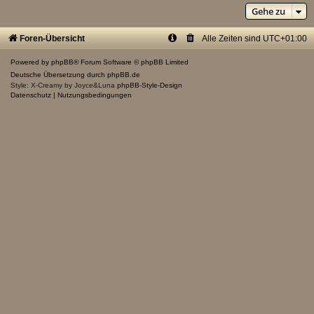
Gehe zu
Foren-Übersicht
Alle Zeiten sind
UTC+01:00
Powered by
phpBB
® Forum Software © phpBB Limited
Deutsche Übersetzung durch
phpBB.de
Style: X-Creamy by Joyce&Luna
phpBB-Style-Design
Datenschutz
|
Nutzungsbedingungen