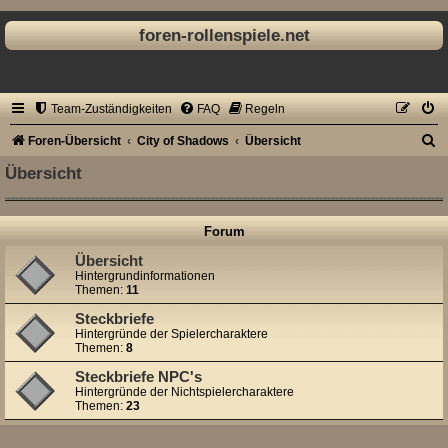
foren-rollenspiele.net
Team-Zuständigkeiten
FAQ
Regeln
S
Foren-Übersicht
City of Shadows
Übersicht
u
Übersicht
c
h
Forum
e
Übersicht
Hintergrundinformationen
Themen:
11
Steckbriefe
Hintergründe der Spielercharaktere
Themen:
8
Steckbriefe NPC's
Hintergründe der Nichtspielercharaktere
Themen:
23