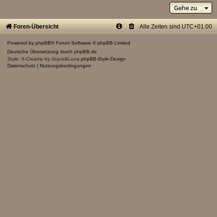
Gehe zu
Foren-Übersicht
Alle Zeiten sind
UTC+01:00
Powered by
phpBB
® Forum Software © phpBB Limited
Deutsche Übersetzung durch
phpBB.de
Style: X-Creamy by Joyce&Luna
phpBB-Style-Design
Datenschutz
|
Nutzungsbedingungen