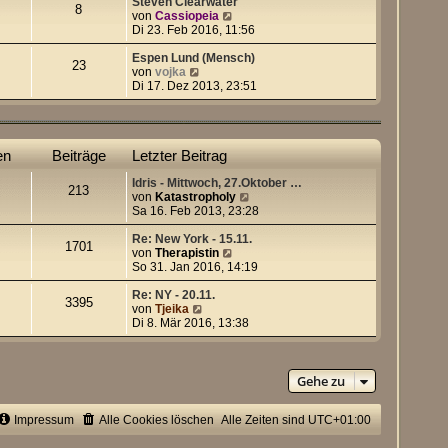
e
Steven Clearwater
8
s
N
von
Cassiopeia
t
e
Di 23. Feb 2016, 11:56
e
u
r
e
Espen Lund (Mensch)
23
N
B
s
von
vojka
e
e
t
Di 17. Dez 2013, 23:51
u
i
e
e
t
r
s
r
B
t
a
e
en
Beiträge
Letzter Beitrag
e
g
i
r
t
Idris - Mittwoch, 27.Oktober …
B
r
213
N
von
Katastropholy
e
a
e
Sa 16. Feb 2013, 23:28
i
g
u
t
e
Re: New York - 15.11.
r
1701
N
s
von
Therapistin
a
e
t
So 31. Jan 2016, 14:19
g
u
e
e
r
Re: NY - 20.11.
3395
N
s
B
von
Tjeika
e
t
e
Di 8. Mär 2016, 13:38
u
e
i
e
r
t
s
B
r
t
e
a
Gehe zu
e
i
g
r
t
Impressum
Alle Cookies löschen
B
Alle Zeiten sind
r
UTC+01:00
e
a