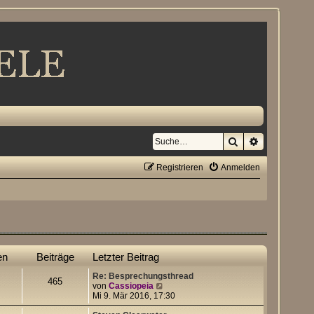
Suche
Erweiterte S
Registrieren
Anmelden
en
Beiträge
Letzter Beitrag
Re: Besprechungsthread
465
N
von
Cassiopeia
e
Mi 9. Mär 2016, 17:30
u