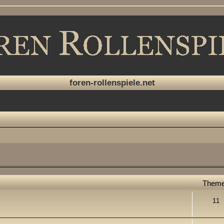
foren-rollenspiele.net
Them
11