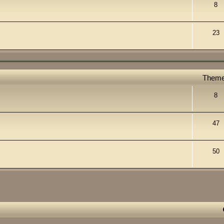
8
23
Them
8
47
50