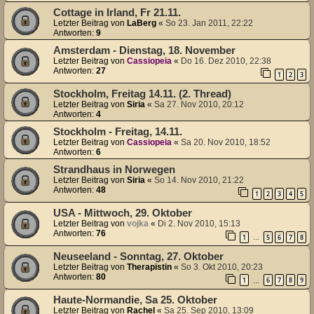
Cottage in Irland, Fr 21.11.
Letzter Beitrag von
LaBerg
«
So 23. Jan 2011, 22:22
Antworten:
9
Amsterdam - Dienstag, 18. November
Letzter Beitrag von
Cassiopeia
«
Do 16. Dez 2010, 22:38
Antworten:
27
1
2
3
Stockholm, Freitag 14.11. (2. Thread)
Letzter Beitrag von
Siria
«
Sa 27. Nov 2010, 20:12
Antworten:
4
Stockholm - Freitag, 14.11.
Letzter Beitrag von
Cassiopeia
«
Sa 20. Nov 2010, 18:52
Antworten:
6
Strandhaus in Norwegen
Letzter Beitrag von
Siria
«
So 14. Nov 2010, 21:22
Antworten:
48
1
2
3
4
5
USA - Mittwoch, 29. Oktober
Letzter Beitrag von
vojka
«
Di 2. Nov 2010, 15:13
Antworten:
76
1
5
6
7
8
…
Neuseeland - Sonntag, 27. Oktober
Letzter Beitrag von
Therapistin
«
So 3. Okt 2010, 20:23
Antworten:
80
1
6
7
8
9
…
Haute-Normandie, Sa 25. Oktober
Letzter Beitrag von
Rachel
«
Sa 25. Sep 2010, 13:09