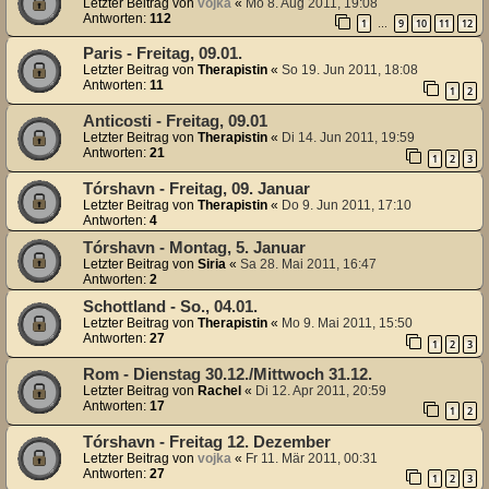
Letzter Beitrag von
vojka
«
Mo 8. Aug 2011, 19:08
Antworten:
112
1
9
10
11
12
…
Paris - Freitag, 09.01.
Letzter Beitrag von
Therapistin
«
So 19. Jun 2011, 18:08
Antworten:
11
1
2
Anticosti - Freitag, 09.01
Letzter Beitrag von
Therapistin
«
Di 14. Jun 2011, 19:59
Antworten:
21
1
2
3
Tórshavn - Freitag, 09. Januar
Letzter Beitrag von
Therapistin
«
Do 9. Jun 2011, 17:10
Antworten:
4
Tórshavn - Montag, 5. Januar
Letzter Beitrag von
Siria
«
Sa 28. Mai 2011, 16:47
Antworten:
2
Schottland - So., 04.01.
Letzter Beitrag von
Therapistin
«
Mo 9. Mai 2011, 15:50
Antworten:
27
1
2
3
Rom - Dienstag 30.12./Mittwoch 31.12.
Letzter Beitrag von
Rachel
«
Di 12. Apr 2011, 20:59
Antworten:
17
1
2
Tórshavn - Freitag 12. Dezember
Letzter Beitrag von
vojka
«
Fr 11. Mär 2011, 00:31
Antworten:
27
1
2
3