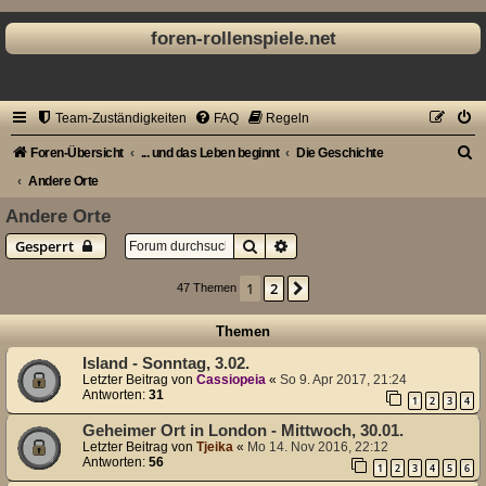
foren-rollenspiele.net
Team-Zuständigkeiten
FAQ
Regeln
S
Foren-Übersicht
... und das Leben beginnt
Die Geschichte
u
Andere Orte
c
Andere Orte
h
Suche
Erweiterte Suche
Gesperrt
e
1
2
Nächste
47 Themen
Themen
Island - Sonntag, 3.02.
Letzter Beitrag von
Cassiopeia
«
So 9. Apr 2017, 21:24
Antworten:
31
1
2
3
4
Geheimer Ort in London - Mittwoch, 30.01.
Letzter Beitrag von
Tjeika
«
Mo 14. Nov 2016, 22:12
Antworten:
56
1
2
3
4
5
6