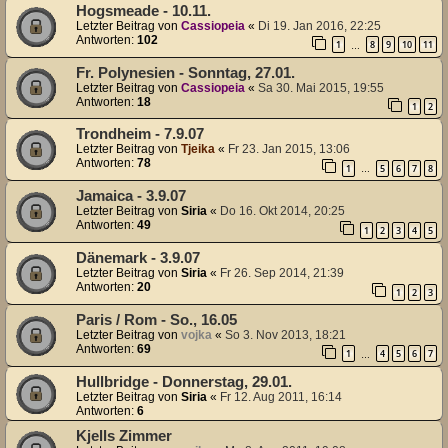
Hogsmeade - 10.11.
Letzter Beitrag von
Cassiopeia
«
Di 19. Jan 2016, 22:25
Antworten:
102
1
8
9
10
11
…
Fr. Polynesien - Sonntag, 27.01.
Letzter Beitrag von
Cassiopeia
«
Sa 30. Mai 2015, 19:55
Antworten:
18
1
2
Trondheim - 7.9.07
Letzter Beitrag von
Tjeika
«
Fr 23. Jan 2015, 13:06
Antworten:
78
1
5
6
7
8
…
Jamaica - 3.9.07
Letzter Beitrag von
Siria
«
Do 16. Okt 2014, 20:25
Antworten:
49
1
2
3
4
5
Dänemark - 3.9.07
Letzter Beitrag von
Siria
«
Fr 26. Sep 2014, 21:39
Antworten:
20
1
2
3
Paris / Rom - So., 16.05
Letzter Beitrag von
vojka
«
So 3. Nov 2013, 18:21
Antworten:
69
1
4
5
6
7
…
Hullbridge - Donnerstag, 29.01.
Letzter Beitrag von
Siria
«
Fr 12. Aug 2011, 16:14
Antworten:
6
Kjells Zimmer