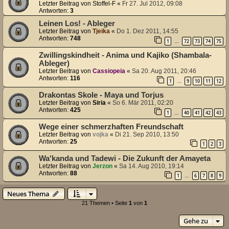
Letzter Beitrag von
Stoffel-F
«
Fr 27. Jul 2012, 09:08
Antworten:
3
Leinen Los! - Ableger
Letzter Beitrag von
Tjeika
«
Do 1. Dez 2011, 14:55
Antworten:
748
1
72
73
74
75
…
Zwillingskindheit - Anima und Kajiko (Shambala-
Ableger)
Letzter Beitrag von
Cassiopeia
«
Sa 20. Aug 2011, 20:46
Antworten:
116
1
9
10
11
12
…
Drakontas Skole - Maya und Torjus
Letzter Beitrag von
Siria
«
So 6. Mär 2011, 02:20
Antworten:
425
1
40
41
42
43
…
Wege einer schmerzhaften Freundschaft
Letzter Beitrag von
vojka
«
Di 21. Sep 2010, 13:50
Antworten:
25
1
2
3
Wa'kanda und Tadewi - Die Zukunft der Amayeta
Letzter Beitrag von
Jerzon
«
Sa 14. Aug 2010, 19:14
Antworten:
88
1
6
7
8
9
…
Neues Thema
21 Themen • Seite
1
von
1
Gehe zu