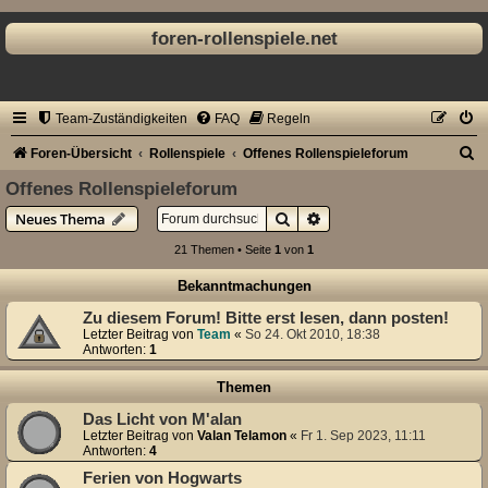
foren-rollenspiele.net
Team-Zuständigkeiten
FAQ
Regeln
S
Foren-Übersicht
Rollenspiele
Offenes Rollenspieleforum
u
Offenes Rollenspieleforum
c
Suche
Erweiterte Suche
Neues Thema
h
21 Themen • Seite
1
von
1
e
Bekanntmachungen
Zu diesem Forum! Bitte erst lesen, dann posten!
Letzter Beitrag von
Team
«
So 24. Okt 2010, 18:38
Antworten:
1
Themen
Das Licht von M'alan
Letzter Beitrag von
Valan Telamon
«
Fr 1. Sep 2023, 11:11
Antworten:
4
Ferien von Hogwarts