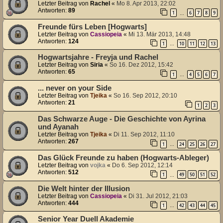
Letzter Beitrag von
Rachel
«
Mo 8. Apr 2013, 22:02
Antworten:
89
1
6
7
8
9
…
Freunde fürs Leben [Hogwarts]
Letzter Beitrag von
Cassiopeia
«
Mi 13. Mär 2013, 14:48
Antworten:
124
1
10
11
12
13
…
Hogwartsjahre - Freyja und Rachel
Letzter Beitrag von
Siria
«
So 16. Dez 2012, 15:42
Antworten:
65
1
4
5
6
7
…
... never on your Side
Letzter Beitrag von
Tjeika
«
So 16. Sep 2012, 20:10
Antworten:
21
1
2
3
Das Schwarze Auge - Die Geschichte von Ayrina
und Ayanah
Letzter Beitrag von
Tjeika
«
Di 11. Sep 2012, 11:10
Antworten:
267
1
24
25
26
27
…
Das Glück Freunde zu haben (Hogwarts-Ableger)
Letzter Beitrag von
vojka
«
Do 6. Sep 2012, 12:14
Antworten:
512
1
49
50
51
52
…
Die Welt hinter der Illusion
Letzter Beitrag von
Cassiopeia
«
Di 31. Jul 2012, 21:03
Antworten:
444
1
42
43
44
45
…
Senior Year Duell Akademie