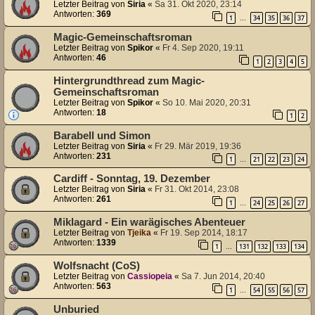
Letzter Beitrag von
Siria
«
Sa 31. Okt 2020, 23:14
Antworten:
369
1
34
35
36
37
…
Magic-Gemeinschaftsroman
Letzter Beitrag von
Spikor
«
Fr 4. Sep 2020, 19:11
Antworten:
46
1
2
3
4
5
Hintergrundthread zum Magic-
Gemeinschaftsroman
Letzter Beitrag von
Spikor
«
So 10. Mai 2020, 20:31
Antworten:
18
1
2
Barabell und Simon
Letzter Beitrag von
Siria
«
Fr 29. Mär 2019, 19:36
Antworten:
231
1
21
22
23
24
…
Cardiff - Sonntag, 19. Dezember
Letzter Beitrag von
Siria
«
Fr 31. Okt 2014, 23:08
Antworten:
261
1
24
25
26
27
…
Miklagard - Ein warägisches Abenteuer
Letzter Beitrag von
Tjeika
«
Fr 19. Sep 2014, 18:17
Antworten:
1339
1
131
132
133
134
…
Wolfsnacht (CoS)
Letzter Beitrag von
Cassiopeia
«
Sa 7. Jun 2014, 20:40
Antworten:
563
1
54
55
56
57
…
Unburied