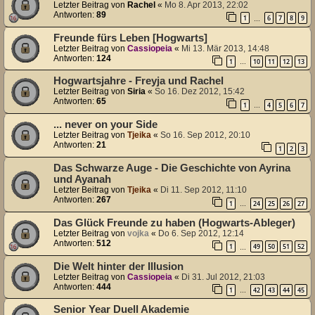
Letzter Beitrag von
Rachel
«
Mo 8. Apr 2013, 22:02
Antworten:
89
1
6
7
8
9
…
Freunde fürs Leben [Hogwarts]
Letzter Beitrag von
Cassiopeia
«
Mi 13. Mär 2013, 14:48
Antworten:
124
1
10
11
12
13
…
Hogwartsjahre - Freyja und Rachel
Letzter Beitrag von
Siria
«
So 16. Dez 2012, 15:42
Antworten:
65
1
4
5
6
7
…
... never on your Side
Letzter Beitrag von
Tjeika
«
So 16. Sep 2012, 20:10
Antworten:
21
1
2
3
Das Schwarze Auge - Die Geschichte von Ayrina
und Ayanah
Letzter Beitrag von
Tjeika
«
Di 11. Sep 2012, 11:10
Antworten:
267
1
24
25
26
27
…
Das Glück Freunde zu haben (Hogwarts-Ableger)
Letzter Beitrag von
vojka
«
Do 6. Sep 2012, 12:14
Antworten:
512
1
49
50
51
52
…
Die Welt hinter der Illusion
Letzter Beitrag von
Cassiopeia
«
Di 31. Jul 2012, 21:03
Antworten:
444
1
42
43
44
45
…
Senior Year Duell Akademie