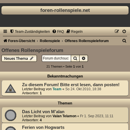
foren-rollenspiele.net
Team-Zuständigkeiten
FAQ
Regeln
S
Foren-Übersicht
Rollenspiele
Offenes Rollenspieleforum
u
Offenes Rollenspieleforum
c
Suche
Erweiterte Suche
Neues Thema
h
21 Themen • Seite
1
von
1
e
Bekanntmachungen
Zu diesem Forum! Bitte erst lesen, dann posten!
Letzter Beitrag von
Team
«
So 24. Okt 2010, 18:38
Antworten:
1
Themen
Das Licht von M'alan
Letzter Beitrag von
Valan Telamon
«
Fr 1. Sep 2023, 11:11
Antworten:
4
Ferien von Hogwarts