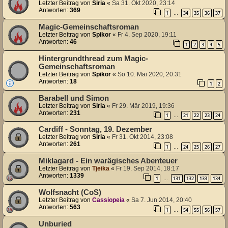
Letzter Beitrag von
Siria
«
Sa 31. Okt 2020, 23:14
Antworten:
369
1
34
35
36
37
…
Magic-Gemeinschaftsroman
Letzter Beitrag von
Spikor
«
Fr 4. Sep 2020, 19:11
Antworten:
46
1
2
3
4
5
Hintergrundthread zum Magic-
Gemeinschaftsroman
Letzter Beitrag von
Spikor
«
So 10. Mai 2020, 20:31
Antworten:
18
1
2
Barabell und Simon
Letzter Beitrag von
Siria
«
Fr 29. Mär 2019, 19:36
Antworten:
231
1
21
22
23
24
…
Cardiff - Sonntag, 19. Dezember
Letzter Beitrag von
Siria
«
Fr 31. Okt 2014, 23:08
Antworten:
261
1
24
25
26
27
…
Miklagard - Ein warägisches Abenteuer
Letzter Beitrag von
Tjeika
«
Fr 19. Sep 2014, 18:17
Antworten:
1339
1
131
132
133
134
…
Wolfsnacht (CoS)
Letzter Beitrag von
Cassiopeia
«
Sa 7. Jun 2014, 20:40
Antworten:
563
1
54
55
56
57
…
Unburied