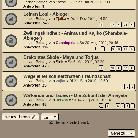
Letzter Beitrag von
Stoffel-F
«
Fr 27. Jul 2012, 09:08
Antworten:
3
Leinen Los! - Ableger
Letzter Beitrag von
Tjeika
«
Do 1. Dez 2011, 14:55
Antworten:
748
1
72
73
74
75
…
Zwillingskindheit - Anima und Kajiko (Shambala-
Ableger)
Letzter Beitrag von
Cassiopeia
«
Sa 20. Aug 2011, 20:46
Antworten:
116
1
9
10
11
12
…
Drakontas Skole - Maya und Torjus
Letzter Beitrag von
Siria
«
So 6. Mär 2011, 02:20
Antworten:
425
1
40
41
42
43
…
Wege einer schmerzhaften Freundschaft
Letzter Beitrag von
vojka
«
Di 21. Sep 2010, 13:50
Antworten:
25
1
2
3
Wa'kanda und Tadewi - Die Zukunft der Amayeta
Letzter Beitrag von
Jerzon
«
Sa 14. Aug 2010, 19:14
Antworten:
88
1
6
7
8
9
…
Neues Thema
21 Themen • Seite
1
von
1
Gehe zu