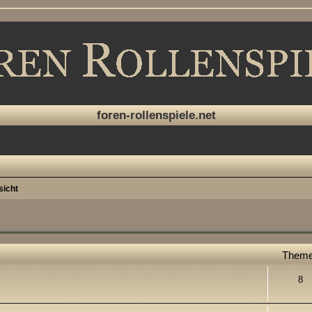
foren-rollenspiele.net
sicht
Them
8