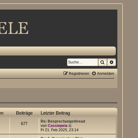
Suche
Erweiterte S
Registrieren
Anmelden
en
Beiträge
Letzter Beitrag
Re: Besprechungsthread
677
N
von
Cassiopeia
e
Fr 21. Feb 2025, 23:14
u