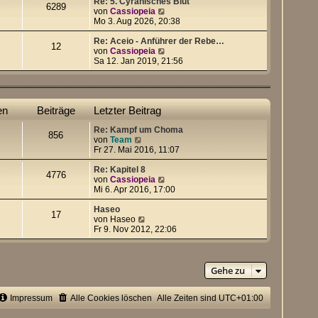
e
Re: 5. Cyranisches Blut
6289
s
N
von
Cassiopeia
t
e
Mo 3. Aug 2026, 20:38
e
u
r
e
Re: Aceio - Anführer der Rebe…
12
B
s
N
von
Cassiopeia
e
t
e
Sa 12. Jan 2019, 21:56
i
e
u
t
r
e
r
B
s
a
e
t
en
Beiträge
Letzter Beitrag
g
i
e
t
r
Re: Kampf um Choma
r
B
856
N
von
Team
a
e
e
Fr 27. Mai 2016, 11:07
g
i
u
t
e
Re: Kapitel 8
r
4776
s
N
von
Cassiopeia
a
t
e
Mi 6. Apr 2016, 17:00
g
e
u
r
e
Haseo
17
B
N
s
von
Haseo
e
e
t
Fr 9. Nov 2012, 22:06
i
u
e
t
e
r
r
s
B
a
t
e
Gehe zu
g
e
i
r
t
Impressum
Alle Cookies löschen
B
Alle Zeiten sind
r
UTC+01:00
e
a