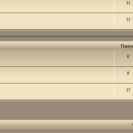
11
11
Them
6
8
17