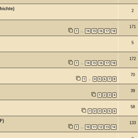
hichte)
2
171
1
14
15
16
17
18
…
5
172
1
14
15
16
17
18
…
70
1
4
5
6
7
8
…
39
1
2
3
4
58
1
2
3
4
5
6
F)
133
1
10
11
12
13
14
…