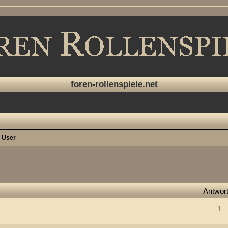
foren-rollenspiele.net
r User
che
Antwor
1