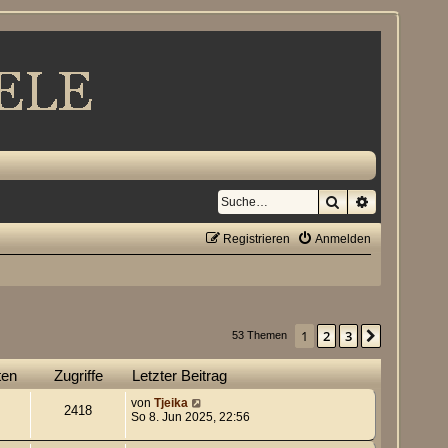
Suche
Erweiterte S
Registrieren
Anmelden
1
2
3
Nächste
53 Themen
ten
Zugriffe
Letzter Beitrag
von
Tjeika
2418
So 8. Jun 2025, 22:56