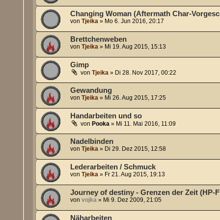
Changing Woman (Aftermath Char-Vorgesc
von
Tjeika
»
Mo 6. Jun 2016, 20:17
Brettchenweben
von
Tjeika
»
Mi 19. Aug 2015, 15:13
Gimp
von
Tjeika
»
Di 28. Nov 2017, 00:22
Gewandung
von
Tjeika
»
Mi 26. Aug 2015, 17:25
Handarbeiten und so
von
Pooka
»
Mi 11. Mai 2016, 11:09
Nadelbinden
von
Tjeika
»
Di 29. Dez 2015, 12:58
Lederarbeiten / Schmuck
von
Tjeika
»
Fr 21. Aug 2015, 19:13
Journey of destiny - Grenzen der Zeit (HP-F
von
vojka
»
Mi 9. Dez 2009, 21:05
Näharbeiten