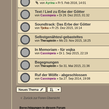
von
Ayrina
»
Fr 5. Feb 2016, 14:01
Text / Lied zu Erbe der Götter
von
Cassiopeia
»
Di 29. Dez 2015, 01:32
Soundtrack: Das Erbe der Götter
von
Tjeika
»
Fr 25. Dez 2015, 16:14
Selbstgenähtes/-gebasteltes
von
Therapistin
»
Mo 23. Nov 2015, 16:25
In Memoriam - für vojka
von
Cassiopeia
»
Di 1. Sep 2015, 22:19
Begegnungen
von
Therapistin
»
So 31. Mai 2015, 21:36
Ruf der Wölfe - abgeschlossen
von
Cassiopeia
»
Sa 27. Sep 2014, 19:08
Neues Thema
Zurück zur Foren-Übersicht
Berechtigungen in diesem Forum