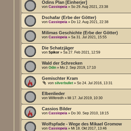
Odins Plan [Einherjer]
von
Cassiopeia
»
So 29. Aug 2021, 23:38
Dschafar (Erbe der Götter)
von
Cassiopeia
»
Do 12. Aug 2021, 22:38
Milimas Geschichte (Erbe der Götter)
von
Cassiopeia
»
Sa 31. Jul 2021, 15:55
Die Schatzjäger
von
Spikor
»
Sa 27. Feb 2021, 12:59
Wald der Schrecken
von
Odin
»
Mo 2. Sep 2019, 17:10
Gemischter Kram
von
silverbullet
»
So 24. Jul 2016, 13:31
Elbenlieder
von
Wilferedh
»
Mi 17. Jul 2019, 10:30
Cassios Bilder
von
Cassiopeia
»
Do 30. Sep 2010, 18:15
Wolfspfade - Wege des Mikael Gromow
von
Cassiopeia
»
Mi 18. Okt 2017, 13:46