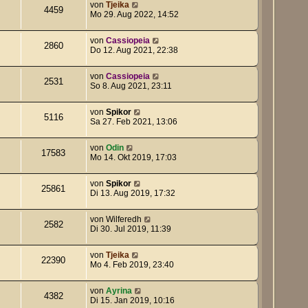
von
Tjeika
4459
Mo 29. Aug 2022, 14:52
von
Cassiopeia
2860
Do 12. Aug 2021, 22:38
von
Cassiopeia
2531
So 8. Aug 2021, 23:11
von
Spikor
5116
Sa 27. Feb 2021, 13:06
von
Odin
17583
Mo 14. Okt 2019, 17:03
von
Spikor
25861
Di 13. Aug 2019, 17:32
von
Wilferedh
2582
Di 30. Jul 2019, 11:39
von
Tjeika
22390
Mo 4. Feb 2019, 23:40
von
Ayrina
4382
Di 15. Jan 2019, 10:16