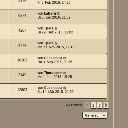
4128
Fr 5. Feb 2016, 14:26
von
LaBerg
6274
Di 5. Jan 2016, 21:59
von
Tjeika
4287
Di 29. Dez 2015, 12:02
von
Tjeika
4774
Mo 23. Nov 2015, 17:18
von
Cassiopeia
10263
Do 3. Sep 2015, 20:36
von
Therapistin
3149
Mo 1. Jun 2015, 15:25
von
Cassiopeia
12803
Sa 14. Mär 2015, 21:59
1
2
3
Nächste
53 Themen
Gehe zu