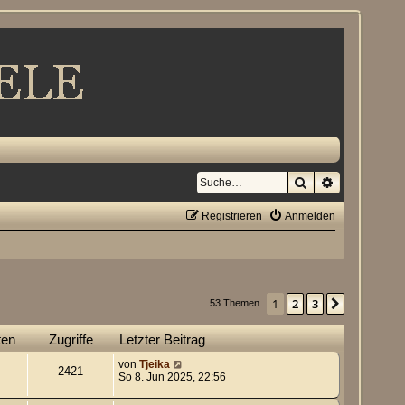
Suche
Erweiterte S
Registrieren
Anmelden
1
2
3
Nächste
53 Themen
ten
Zugriffe
Letzter Beitrag
von
Tjeika
2421
So 8. Jun 2025, 22:56