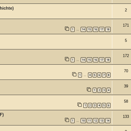
hichte)
2
171
1
14
15
16
17
18
…
5
172
1
14
15
16
17
18
…
70
1
4
5
6
7
8
…
39
1
2
3
4
58
1
2
3
4
5
6
F)
133
1
10
11
12
13
14
…