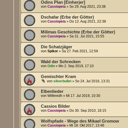
Odins Plan [Einherjer]
von
Cassiopeia
»
So 29. Aug 2021, 23:38
Dschafar (Erbe der Götter)
von
Cassiopeia
»
Do 12. Aug 2021, 22:38
Milimas Geschichte (Erbe der Götter)
von
Cassiopeia
»
Sa 31. Jul 2021, 15:55
Die Schatzjäger
von
Spikor
»
Sa 27. Feb 2021, 12:59
Wald der Schrecken
von
Odin
»
Mo 2. Sep 2019, 17:10
Gemischter Kram
von
silverbullet
»
So 24. Jul 2016, 13:31
Elbenlieder
von
Wilferedh
»
Mi 17. Jul 2019, 10:30
Cassios Bilder
von
Cassiopeia
»
Do 30. Sep 2010, 18:15
Wolfspfade - Wege des Mikael Gromow
von
Cassiopeia
»
Mi 18. Okt 2017, 13:46