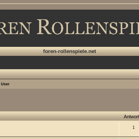
foren-rollenspiele.net
r User
che
Antwor
1