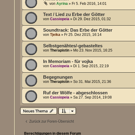
von
Ayrina
»
Fr 5. Feb 2016, 14:01
Text / Lied zu Erbe der Götter
von
Cassiopeia
»
Di 29. Dez 2015, 01:32
Soundtrack: Das Erbe der Götter
von
Tjeika
»
Fr 25. Dez 2015, 16:14
Selbstgenähtes/-gebasteltes
von
Therapistin
»
Mo 23. Nov 2015, 16:25
In Memoriam - für vojka
von
Cassiopeia
»
Di 1. Sep 2015, 22:19
Begegnungen
von
Therapistin
»
So 31. Mai 2015, 21:36
Ruf der Wölfe - abgeschlossen
von
Cassiopeia
»
Sa 27. Sep 2014, 19:08
Neues Thema
Zurück zur Foren-Übersicht
Berechtigungen in diesem Forum