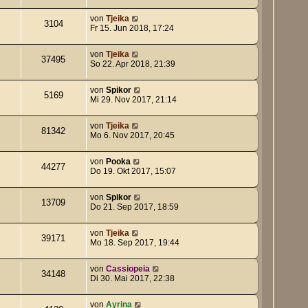
von
Tjeika
3104
Fr 15. Jun 2018, 17:24
von
Tjeika
37495
So 22. Apr 2018, 21:39
von
Spikor
5169
Mi 29. Nov 2017, 21:14
von
Tjeika
81342
Mo 6. Nov 2017, 20:45
von
Pooka
44277
Do 19. Okt 2017, 15:07
von
Spikor
13709
Do 21. Sep 2017, 18:59
von
Tjeika
39171
Mo 18. Sep 2017, 19:44
von
Cassiopeia
34148
Di 30. Mai 2017, 22:38
von
Ayrina