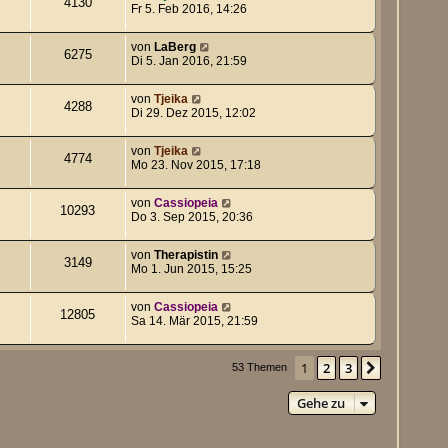
4130
Fr 5. Feb 2016, 14:26
von
LaBerg
6275
Di 5. Jan 2016, 21:59
von
Tjeika
4288
Di 29. Dez 2015, 12:02
von
Tjeika
4774
Mo 23. Nov 2015, 17:18
von
Cassiopeia
10293
Do 3. Sep 2015, 20:36
von
Therapistin
3149
Mo 1. Jun 2015, 15:25
von
Cassiopeia
12805
Sa 14. Mär 2015, 21:59
1
2
3
Nächste
53 Themen
Gehe zu