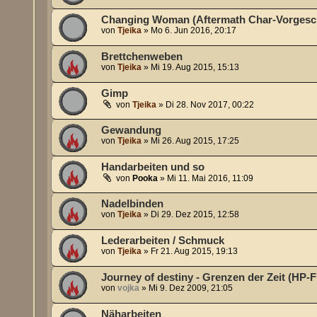
Changing Woman (Aftermath Char-Vorgesc
von
Tjeika
»
Mo 6. Jun 2016, 20:17
Brettchenweben
von
Tjeika
»
Mi 19. Aug 2015, 15:13
Gimp
von
Tjeika
»
Di 28. Nov 2017, 00:22
Gewandung
von
Tjeika
»
Mi 26. Aug 2015, 17:25
Handarbeiten und so
von
Pooka
»
Mi 11. Mai 2016, 11:09
Nadelbinden
von
Tjeika
»
Di 29. Dez 2015, 12:58
Lederarbeiten / Schmuck
von
Tjeika
»
Fr 21. Aug 2015, 19:13
Journey of destiny - Grenzen der Zeit (HP-F
von
vojka
»
Mi 9. Dez 2009, 21:05
Näharbeiten