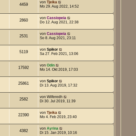
von
Tjeika
4459
Mo 29. Aug 2022, 14:52
von
Cassiopeia
2860
Do 12. Aug 2021, 22:38
von
Cassiopeia
2531
So 8. Aug 2021, 23:11
von
Spikor
5119
Sa 27. Feb 2021, 13:06
von
Odin
17592
Mo 14. Okt 2019, 17:03
von
Spikor
25861
Di 13. Aug 2019, 17:32
von
Wilferedh
2582
Di 30. Jul 2019, 11:39
von
Tjeika
22390
Mo 4. Feb 2019, 23:40
von
Ayrina
4382
Di 15. Jan 2019, 10:16