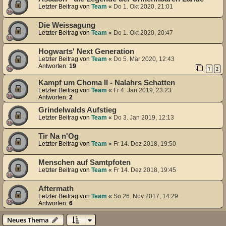
Letzter Beitrag von
Team
«
Do 1. Okt 2020, 21:01
Die Weissagung
Letzter Beitrag von
Team
«
Do 1. Okt 2020, 20:47
Hogwarts' Next Generation
Letzter Beitrag von
Team
«
Do 5. Mär 2020, 12:43
Antworten:
19
1
2
Kampf um Choma II - Nalahrs Schatten
Letzter Beitrag von
Team
«
Fr 4. Jan 2019, 23:23
Antworten:
2
Grindelwalds Aufstieg
Letzter Beitrag von
Team
«
Do 3. Jan 2019, 12:13
Tir Na n'Og
Letzter Beitrag von
Team
«
Fr 14. Dez 2018, 19:50
Menschen auf Samtpfoten
Letzter Beitrag von
Team
«
Fr 14. Dez 2018, 19:45
Aftermath
Letzter Beitrag von
Team
«
So 26. Nov 2017, 14:29
Antworten:
6
Neues Thema