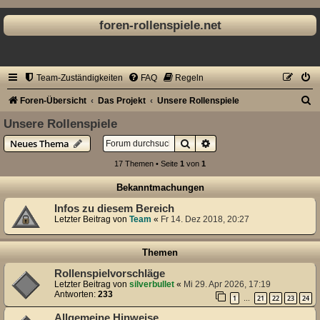
foren-rollenspiele.net
Team-Zuständigkeiten
FAQ
Regeln
S
Foren-Übersicht
Das Projekt
Unsere Rollenspiele
u
Unsere Rollenspiele
c
Suche
Erweiterte Suche
Neues Thema
h
17 Themen • Seite
1
von
1
e
Bekanntmachungen
Infos zu diesem Bereich
Letzter Beitrag von
Team
«
Fr 14. Dez 2018, 20:27
Themen
Rollenspielvorschläge
Letzter Beitrag von
silverbullet
«
Mi 29. Apr 2026, 17:19
Antworten:
233
1
21
22
23
24
…
Allgemeine Hinweise