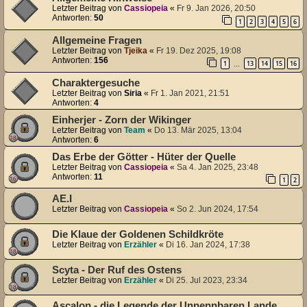
Letzter Beitrag von
Cassiopeia
«
Fr 9. Jan 2026, 20:50
Antworten:
50
1
2
3
4
5
6
Allgemeine Fragen
Letzter Beitrag von
Tjeika
«
Fr 19. Dez 2025, 19:08
Antworten:
156
1
13
14
15
16
…
Charaktergesuche
Letzter Beitrag von
Siria
«
Fr 1. Jan 2021, 21:51
Antworten:
4
Einherjer - Zorn der Wikinger
Letzter Beitrag von
Team
«
Do 13. Mär 2025, 13:04
Antworten:
6
Das Erbe der Götter - Hüter der Quelle
Letzter Beitrag von
Cassiopeia
«
Sa 4. Jan 2025, 23:48
Antworten:
11
1
2
AE.I
Letzter Beitrag von
Cassiopeia
«
So 2. Jun 2024, 17:54
Die Klaue der Goldenen Schildkröte
Letzter Beitrag von
Erzähler
«
Di 16. Jan 2024, 17:38
Scyta - Der Ruf des Ostens
Letzter Beitrag von
Erzähler
«
Di 25. Jul 2023, 23:34
Ascalon - die Legende der Unnennbaren Lande