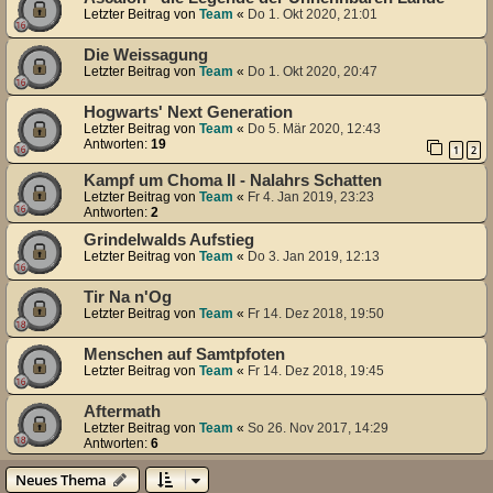
Letzter Beitrag von
Team
«
Do 1. Okt 2020, 21:01
Die Weissagung
Letzter Beitrag von
Team
«
Do 1. Okt 2020, 20:47
Hogwarts' Next Generation
Letzter Beitrag von
Team
«
Do 5. Mär 2020, 12:43
Antworten:
19
1
2
Kampf um Choma II - Nalahrs Schatten
Letzter Beitrag von
Team
«
Fr 4. Jan 2019, 23:23
Antworten:
2
Grindelwalds Aufstieg
Letzter Beitrag von
Team
«
Do 3. Jan 2019, 12:13
Tir Na n'Og
Letzter Beitrag von
Team
«
Fr 14. Dez 2018, 19:50
Menschen auf Samtpfoten
Letzter Beitrag von
Team
«
Fr 14. Dez 2018, 19:45
Aftermath
Letzter Beitrag von
Team
«
So 26. Nov 2017, 14:29
Antworten:
6
Neues Thema