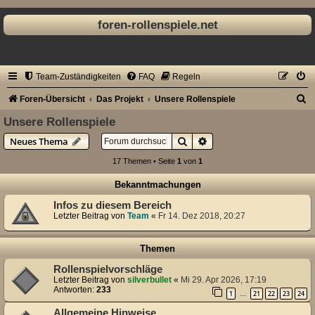
foren-rollenspiele.net
Team-Zuständigkeiten
FAQ
Regeln
S
Foren-Übersicht
Das Projekt
Unsere Rollenspiele
u
Unsere Rollenspiele
c
Suche
Erweiterte Suche
Neues Thema
h
17 Themen • Seite
1
von
1
e
Bekanntmachungen
Infos zu diesem Bereich
Letzter Beitrag von
Team
«
Fr 14. Dez 2018, 20:27
Themen
Rollenspielvorschläge
Letzter Beitrag von
silverbullet
«
Mi 29. Apr 2026, 17:19
Antworten:
233
1
21
22
23
24
…
Allgemeine Hinweise