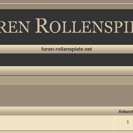
foren-rollenspiele.net
che
Antwor
1