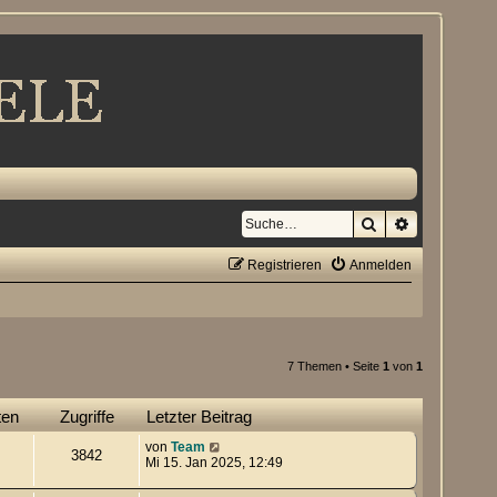
Suche
Erweiterte S
Registrieren
Anmelden
7 Themen • Seite
1
von
1
ten
Zugriffe
Letzter Beitrag
von
Team
3842
Mi 15. Jan 2025, 12:49