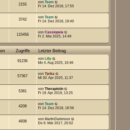
von
Team
2155
Fr 14. Dez 2018, 17:55
von
Team
3742
Fr 14. Dez 2018, 19:40
von
Cassiopeia
115456
Fr 2. Mai 2025, 14:49
ten
Zugriffe
Letzter Beitrag
von
Lilly
91236
Mo 4. Aug 2025, 16:46
von
Tjeika
57367
Mi 30. Apr 2025, 11:37
von
Therapistin
5381
Fr 19. Apr 2019, 13:25
von
Team
4208
Fr 14. Dez 2018, 18:56
von
MartinDarkmoor
4938
Do 9. Mär 2017, 20:02