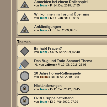
Anmelden bei einem Rollenspiel
von
Team
»
Fr 14. Dez 2018, 17:55
Willkommen im Forum! Über uns
von
Team
»
Mo 6. Jan 2014, 20:39
Ankündigungen
von
Team
»
Fr 5. Jun 2009, 04:17
Themen
Ihr habt Fragen?
von
Team
»
Sa 25. Apr 2009, 02:40
Das Bug und Todo-Sammel-Thema
von
LaBerg
»
Fr 19. Okt 2018, 23:08
10 Jahre Foren-Rollenspiele
von
Tjeika
»
Do 18. Apr 2019, 10:51
Nickänderungen
von
Team
»
Di 11. Sep 2012, 13:45
Ü-18 Gruppe betreffend
von
Team
»
Di 2. Mär 2010, 07:29