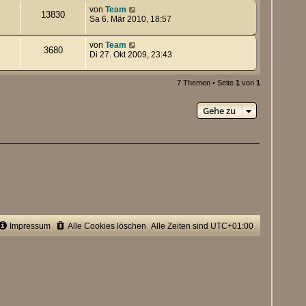
von
Team
13830
Sa 6. Mär 2010, 18:57
von
Team
3680
Di 27. Okt 2009, 23:43
7 Themen • Seite
1
von
1
Gehe zu
Impressum
Alle Cookies löschen
Alle Zeiten sind
UTC+01:00