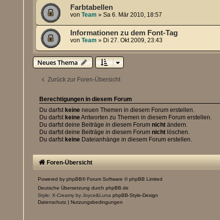
Farbtabellen
von
Team
»
Sa 6. Mär 2010, 18:57
Informationen zu dem Font-Tag
von
Team
»
Di 27. Okt 2009, 23:43
Neues Thema
Zurück zur Foren-Übersicht
Berechtigungen in diesem Forum
Du darfst
keine
neuen Themen in diesem Forum erstellen.
Du darfst
keine
Antworten zu Themen in diesem Forum erstellen.
Du darfst deine Beiträge in diesem Forum
nicht
ändern.
Du darfst deine Beiträge in diesem Forum
nicht
löschen.
Du darfst
keine
Dateianhänge in diesem Forum erstellen.
Foren-Übersicht
Powered by
phpBB
® Forum Software © phpBB Limited
Deutsche Übersetzung durch
phpBB.de
Style: X-Creamy by Joyce&Luna
phpBB-Style-Design
Datenschutz
|
Nutzungsbedingungen