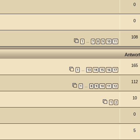
0
0
108
1
7
8
9
10
11
…
Antwor
165
1
13
14
15
16
17
…
112
1
8
9
10
11
12
…
10
1
2
0
5