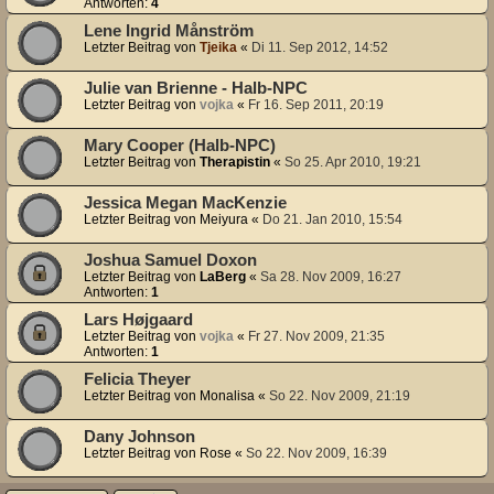
Antworten:
4
Lene Ingrid Månström
Letzter Beitrag von
Tjeika
«
Di 11. Sep 2012, 14:52
Julie van Brienne - Halb-NPC
Letzter Beitrag von
vojka
«
Fr 16. Sep 2011, 20:19
Mary Cooper (Halb-NPC)
Letzter Beitrag von
Therapistin
«
So 25. Apr 2010, 19:21
Jessica Megan MacKenzie
Letzter Beitrag von
Meiyura
«
Do 21. Jan 2010, 15:54
Joshua Samuel Doxon
Letzter Beitrag von
LaBerg
«
Sa 28. Nov 2009, 16:27
Antworten:
1
Lars Højgaard
Letzter Beitrag von
vojka
«
Fr 27. Nov 2009, 21:35
Antworten:
1
Felicia Theyer
Letzter Beitrag von
Monalisa
«
So 22. Nov 2009, 21:19
Dany Johnson
Letzter Beitrag von
Rose
«
So 22. Nov 2009, 16:39