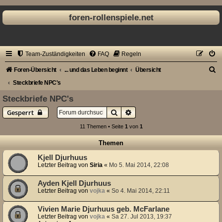
foren-rollenspiele.net
Team-Zuständigkeiten
FAQ
Regeln
S
Foren-Übersicht
... und das Leben beginnt
Übersicht
u
Steckbriefe NPC's
c
Steckbriefe NPC's
h
Suche
Erweiterte Suche
Gesperrt
e
11 Themen • Seite
1
von
1
Themen
Kjell Djurhuus
Letzter Beitrag von
Siria
«
Mo 5. Mai 2014, 22:08
Ayden Kjell Djurhuus
Letzter Beitrag von
vojka
«
So 4. Mai 2014, 22:11
Vivien Marie Djurhuus geb. McFarlane
Letzter Beitrag von
vojka
«
Sa 27. Jul 2013, 19:37