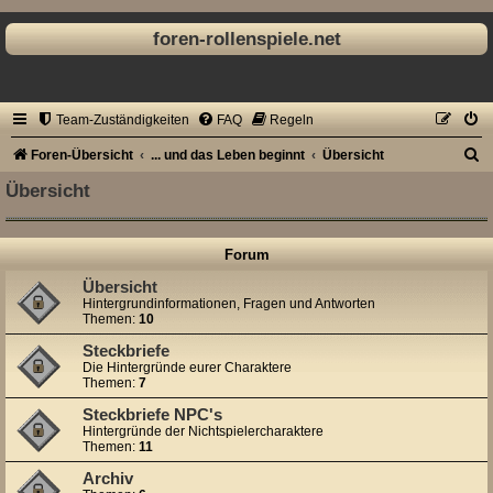
foren-rollenspiele.net
Team-Zuständigkeiten
FAQ
Regeln
S
Foren-Übersicht
... und das Leben beginnt
Übersicht
u
Übersicht
c
h
Forum
e
Übersicht
Hintergrundinformationen, Fragen und Antworten
Themen:
10
Steckbriefe
Die Hintergründe eurer Charaktere
Themen:
7
Steckbriefe NPC's
Hintergründe der Nichtspielercharaktere
Themen:
11
Archiv