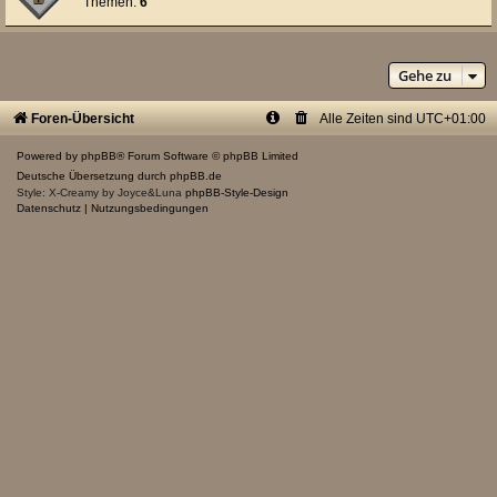
Themen:
6
Gehe zu
Foren-Übersicht
Alle Zeiten sind
UTC+01:00
Powered by
phpBB
® Forum Software © phpBB Limited
Deutsche Übersetzung durch
phpBB.de
Style: X-Creamy by Joyce&Luna
phpBB-Style-Design
Datenschutz
|
Nutzungsbedingungen