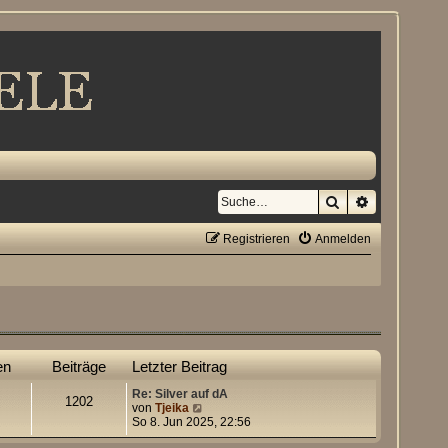
Suche
Erweiterte S
Registrieren
Anmelden
en
Beiträge
Letzter Beitrag
Re: Silver auf dA
1202
N
von
Tjeika
e
So 8. Jun 2025, 22:56
u