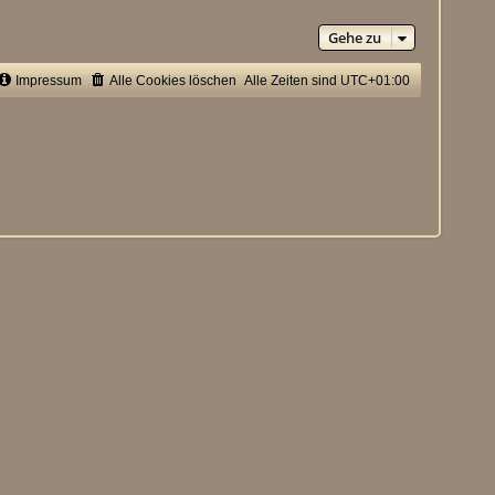
e
s
t
Gehe zu
e
r
B
Impressum
Alle Cookies löschen
Alle Zeiten sind
UTC+01:00
e
i
t
r
a
g