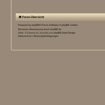
Foren-Übersicht
Powered by
phpBB
® Forum Software © phpBB Limited
Deutsche Übersetzung durch
phpBB.de
Style: X-Creamy by Joyce&Luna
phpBB-Style-Design
Datenschutz
|
Nutzungsbedingungen