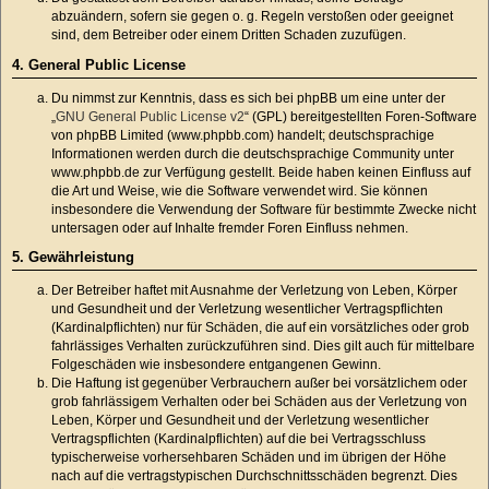
abzuändern, sofern sie gegen o. g. Regeln verstoßen oder geeignet
sind, dem Betreiber oder einem Dritten Schaden zuzufügen.
4. General Public License
Du nimmst zur Kenntnis, dass es sich bei phpBB um eine unter der
„
GNU General Public License v2
“ (GPL) bereitgestellten Foren-Software
von phpBB Limited (www.phpbb.com) handelt; deutschsprachige
Informationen werden durch die deutschsprachige Community unter
www.phpbb.de zur Verfügung gestellt. Beide haben keinen Einfluss auf
die Art und Weise, wie die Software verwendet wird. Sie können
insbesondere die Verwendung der Software für bestimmte Zwecke nicht
untersagen oder auf Inhalte fremder Foren Einfluss nehmen.
5. Gewährleistung
Der Betreiber haftet mit Ausnahme der Verletzung von Leben, Körper
und Gesundheit und der Verletzung wesentlicher Vertragspflichten
(Kardinalpflichten) nur für Schäden, die auf ein vorsätzliches oder grob
fahrlässiges Verhalten zurückzuführen sind. Dies gilt auch für mittelbare
Folgeschäden wie insbesondere entgangenen Gewinn.
Die Haftung ist gegenüber Verbrauchern außer bei vorsätzlichem oder
grob fahrlässigem Verhalten oder bei Schäden aus der Verletzung von
Leben, Körper und Gesundheit und der Verletzung wesentlicher
Vertragspflichten (Kardinalpflichten) auf die bei Vertragsschluss
typischerweise vorhersehbaren Schäden und im übrigen der Höhe
nach auf die vertragstypischen Durchschnittsschäden begrenzt. Dies