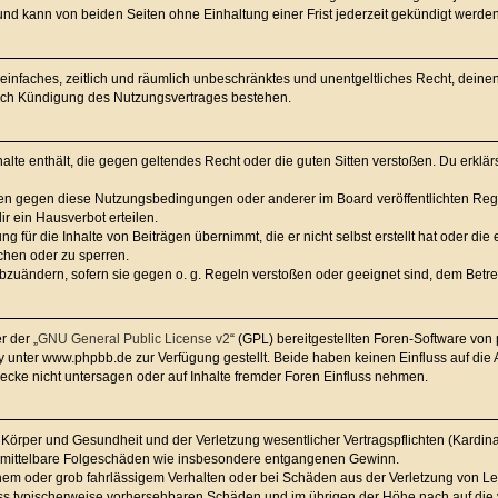
nd kann von beiden Seiten ohne Einhaltung einer Frist jederzeit gekündigt werden
in einfaches, zeitlich und räumlich unbeschränktes und unentgeltliches Recht, dei
nach Kündigung des Nutzungsvertrages bestehen.
nhalte enthält, die gegen geltendes Recht oder die guten Sitten verstoßen. Du erklä
ßen gegen diese Nutzungsbedingungen oder anderer im Board veröffentlichten Re
r ein Hausverbot erteilen.
g für die Inhalte von Beiträgen übernimmt, die er nicht selbst erstellt hat oder di
chen oder zu sperren.
abzuändern, sofern sie gegen o. g. Regeln verstoßen oder geeignet sind, dem Betr
r der „
GNU General Public License v2
“ (GPL) bereitgestellten Foren-Software vo
unter www.phpbb.de zur Verfügung gestellt. Beide haben keinen Einfluss auf die A
cke nicht untersagen oder auf Inhalte fremder Foren Einfluss nehmen.
Körper und Gesundheit und der Verletzung wesentlicher Vertragspflichten (Kardinalp
für mittelbare Folgeschäden wie insbesondere entgangenen Gewinn.
chem oder grob fahrlässigem Verhalten oder bei Schäden aus der Verletzung von L
hluss typischerweise vorhersehbaren Schäden und im übrigen der Höhe nach auf die 