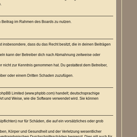
.
nen Beitrag im Rahmen des Boards zu nutzen.
rst insbesondere, dass du das Recht besitzt, die in deinen Beiträgen
geln kann der Betreiber dich nach Abmahnung zeitweise oder
e er nicht zur Kenntnis genommen hat. Du gestattest dem Betreiber,
eiber oder einem Dritten Schaden zuzufügen.
n phpBB Limited (www.phpbb.com) handelt; deutschsprachige
rt und Weise, wie die Software verwendet wird. Sie können
flichten) nur für Schäden, die auf ein vorsätzliches oder grob
eben, Körper und Gesundheit und der Verletzung wesentlicher
vertragstypischen Durchschnittsschäden begrenzt. Dies gilt auch für