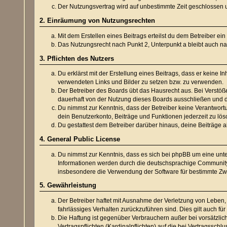
Der Nutzungsvertrag wird auf unbestimmte Zeit geschlossen u
2. Einräumung von Nutzungsrechten
Mit dem Erstellen eines Beitrags erteilst du dem Betreiber e
Das Nutzungsrecht nach Punkt 2, Unterpunkt a bleibt auch 
3. Pflichten des Nutzers
Du erklärst mit der Erstellung eines Beitrags, dass er keine I
verwendeten Links und Bilder zu setzen bzw. zu verwenden.
Der Betreiber des Boards übt das Hausrecht aus. Bei Verstö
dauerhaft von der Nutzung dieses Boards ausschließen und di
Du nimmst zur Kenntnis, dass der Betreiber keine Verantwortun
dein Benutzerkonto, Beiträge und Funktionen jederzeit zu lös
Du gestattest dem Betreiber darüber hinaus, deine Beiträge 
4. General Public License
Du nimmst zur Kenntnis, dass es sich bei phpBB um eine unte
Informationen werden durch die deutschsprachige Community 
insbesondere die Verwendung der Software für bestimmte Zwe
5. Gewährleistung
Der Betreiber haftet mit Ausnahme der Verletzung von Leben, 
fahrlässiges Verhalten zurückzuführen sind. Dies gilt auch 
Die Haftung ist gegenüber Verbrauchern außer bei vorsätzli
Vertragspflichten (Kardinalpflichten) auf die bei Vertragssc